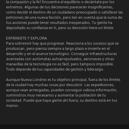
la compasión y la fe? Encuentra el equilibrio o decántate por los
extremos. Algunas de tus decisiones parecerán insignificantes,
como decidir el destino de un ciudadano preocupado o satisfacer las
peticiones de una nueva facción, pero ten en cuenta que la suma de
tus acciones puede tener resultados inesperados. Tu gente ha
depositado su confianza en ti, pero su devoción tiene un límite.
EXPÁNDETE Y EXPLORA
Para sobrevivir hay que progresar. Reacciona a los sucesos que se
produzcan, pero piensa siempre a largo plazo e invierte en el
desarrollo y en el avance tecnológico. Conseguir infraestructuras
avanzadas con autómatas autopropulsados, aeronaves y otras
maravillas de la tecnología no es fácil, pero tampoco imposible.
Todo depende de tus capacidades de gestión y liderazgo.
Aunque Nueva Londres es tu objetivo principal, fuera de los límites
de la ciudad hay muchas cosas por descubrir. Las expediciones,
aunque sean arriesgadas, pueden conseguir valiosa información,
suministros muy necesarios y aumentar la población de tu
sociedad. Puede que haya gente ahí fuera; su destino está en tus
manos.