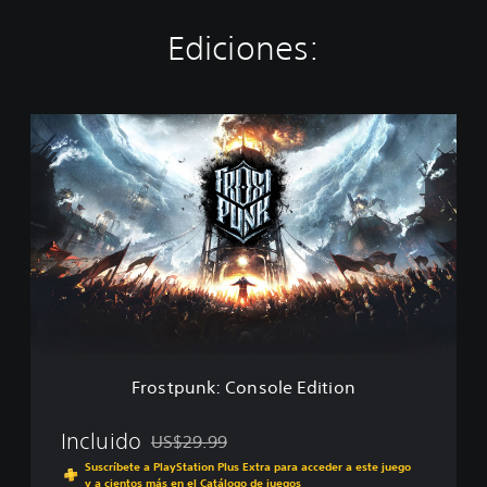
Ediciones:
F
r
o
s
t
p
u
n
k
:
C
o
n
Frostpunk: Console Edition
s
o
l
Incluido
US$29.99
Rebajado del precio original de US$29.99
e
Suscríbete a PlayStation Plus Extra para acceder a este juego
E
y a cientos más en el Catálogo de juegos