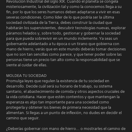
Revolución Industrial del siglo XIX. Cuando el planeta se congela
misteriosamente, la civilización tal y como la conocemos llega a su
fin, por lo que los seres humanos deben adaptarse a vivir en esas
severas condiciones. Como líder de lo que podría ser la última
sociedad civilizada de la Tierra, debes construir la ciudad que
habitarán los supervivientes, descubrir tecnologías nuevas, explorar
páramos helados y, sobre todo, gestionar y gobernar la sociedad
para que pueda sobrevivir en un mundo inclemente. Ya seas un
gobernante adelantado a tu época o un tirano que gobierna con
mano de hierro, verás que en este mundo deberás tomar decisiones
que no son tan sencillas como parece, y que tener poder sobre las
personas tiene un precio tan alto como la responsabilidad que se
siente al cuidar de ellas.
MOLDEA TU SOCIEDAD
Promulga leyes que regulen la existencia de tu sociedad en
desarrollo. Decide cuál será su horario de trabajo, su sistema
sanitario, el abastecimiento de comida y otros aspectos cruciales de
la vida cotidiana. Hacer que estén contentos y que mantengan la
esperanza es algo tan importante para una sociedad como
protegerla y obtener los bienes de primera necesidad que la
alimentan. Si llegas a un punto de inflexión, no dudes en decidir el
camino que seguir.
¿Deberías gobernar con mano de hierro... o mostrarles el camino de