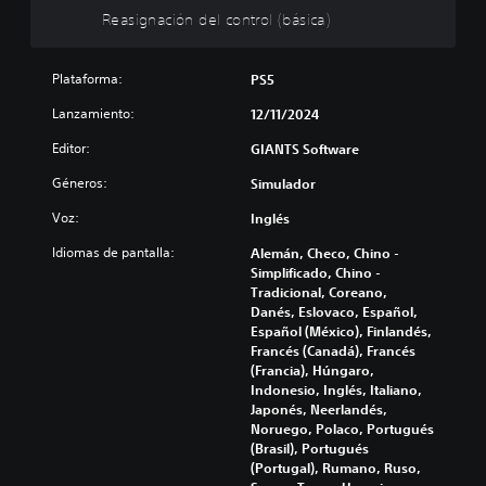
e
o
o
Reasignación del control (básica)
n
s
n
)
t
P
Plataforma:
PS5
r
u
E
o
e
l
Lanzamiento:
12/11/2024
d
l
j
e
u
(
Editor:
GIANTS Software
s
e
b
Géneros:
r
Simulador
g
á
e
o
s
Voz:
Inglés
d
s
i
u
o
Idiomas de pantalla:
Alemán, Checo, Chino -
c
c
l
Simplificado, Chino -
a
i
a
Tradicional, Coreano,
)
r
m
Danés, Eslovaco, Español,
y
e
P
Español (México), Finlandés,
s
n
u
Francés (Canadá), Francés
i
t
e
(Francia), Húngaro,
l
e
d
Indonesio, Inglés, Italiano,
e
i
e
Japonés, Neerlandés,
n
n
s
Noruego, Polaco, Portugués
c
c
c
(Brasil), Portugués
i
l
a
(Portugal), Rumano, Ruso,
a
u
m