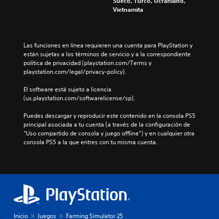
Sueco, Turco, Ucraniano,
r
y
b
Vietnamita
l
e
i
o
s
a
s
u
r
v
b
l
Las funciones en línea requieren una cuenta para PlayStation y 
o
t
o
están sujetas a los términos de servicio y a la correspondiente 
l
í
s
política de privacidad (playstation.com/Terms y 
ú
t
c
playstation.com/legal/privacy-policy).
m
u
o
e
l
n
El software está sujeto a licencia 
n
o
t
(us.playstation.com/softwarelicense/sp).
e
s
r
s
p
o
Puedes descargar y reproducir este contenido en la consola PS5 
d
a
l
principal asociada a tu cuenta (a través de la configuración de 
e
r
e
“Uso compartido de consola y juego offline”) y en cualquier otra 
a
a
s
consola PS5 a la que entres con tu misma cuenta.
u
l
a
d
a
u
i
h
n
o
i
a
i
s
d
n
t
i
d
o
s
i
r
p
v
Inicio
Juegos
Farming Simulator 25
i
o