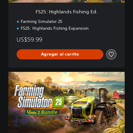
n
d
FS25: Highlands Fishing Ed.
s
F
Farming Simulator 25
i
FS25: Highlands Fishing Expansion
s
h
US$59.99
i
n
g
Agregar al carrito
E
d
.
F
S
2
5
:
Y
e
a
r
1
B