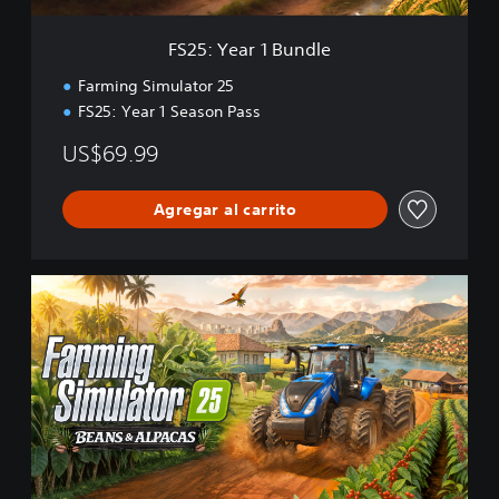
u
n
FS25: Year 1 Bundle
d
l
Farming Simulator 25
e
FS25: Year 1 Season Pass
US$69.99
Agregar al carrito
F
S
2
5
:
B
e
a
n
s
&