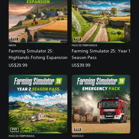
PS5
PS5
MAPA
PASE DE TEMPORADA
Farming Simulator 25:
Farming Simulator 25: Year 1
Highlands Fishing Expansion
Season Pass
US$29.99
US$39.99
PS5
PS5
PASE DE TEMPORADA
VEHÍCULO