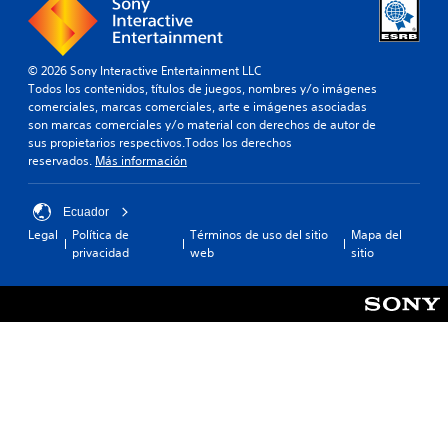
t
s
s
i
e
.
v
s
a
t
© 2026 Sony Interactive Entertainment LLC
o
a
Todos los contenidos, títulos de juegos, nombres y/o imágenes
t
b
comerciales, marcas comerciales, arte e imágenes asociadas
a
l
son marcas comerciales y/o material con derechos de autor de
m
e
sus propietarios respectivos.Todos los derechos
b
c
reservados.
Más información
i
e
é
r
n
l
Ecuador
s
a
Legal
Política de
Términos de uso del sitio
Mapa del
e
s
privacidad
web
sitio
p
a
e
l
r
i
m
d
i
a
t
d
e
e
c
a
i
u
e
d
r
i