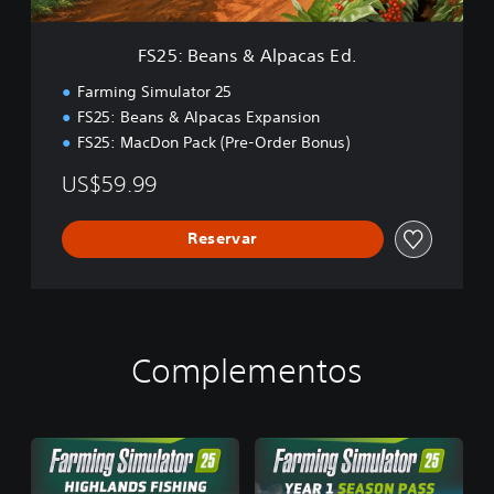
A
l
FS25: Beans & Alpacas Ed.
p
a
Farming Simulator 25
c
FS25: Beans & Alpacas Expansion
a
FS25: MacDon Pack (Pre-Order Bonus)
s
E
US$59.99
d
.
Reservar
Complementos