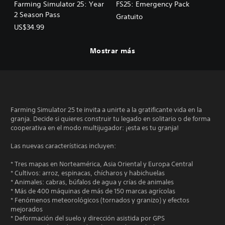
Farming Simulator 25: Year
FS25: Emergency Pack
2 Season Pass
Gratuito
US$34.99
Mostrar más
Farming Simulator 25 te invita a unirte a la gratificante vida en la
granja. Decide si quieres construir tu legado en solitario o de forma
cooperativa en el modo multijugador: ¡esta es tu granja!
Las nuevas características incluyen:
* Tres mapas en Norteamérica, Asia Oriental y Europa Central
* Cultivos: arroz, espinacas, chícharos y habichuelas
* Animales: cabras, búfalos de agua y crías de animales
* Más de 400 máquinas de más de 150 marcas agrícolas
* Fenómenos meteorológicos (tornados y granizo) y efectos
mejorados
* Deformación del suelo y dirección asistida por GPS