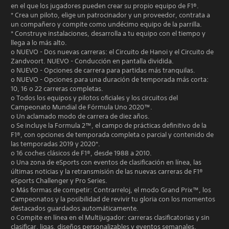
en el que los jugadores pueden crear su propio equipo de F1®.
* Crea un piloto, elige un patrocinador y un proveedor, contrata a
un compañero y compite como undécimo equipo de la parrilla.
* Construye instalaciones, desarrolla a tu equipo con el tiempo y
llega a lo más alto.
o NUEVO - Dos nuevas carreras: el Circuito de Hanoi y el Circuito de
Zandvoort. NUEVO - Conducción en pantalla dividida.
o NUEVO - Opciones de carrera para partidas más tranquilas.
o NUEVO - Opciones para una duración de temporada más corta:
10, 16 o 22 carreras completas.
o Todos los equipos y pilotos oficiales y los circuitos del
Campeonato Mundial de Fórmula Uno 2020™.
o Un aclamado modo de carrera de diez años.
o Se incluye la Formula 2™, el campo de prácticas definitivo de la
F1®, con opciones de temporada completa o parcial y contenido de
las temporadas 2019 y 2020*.
o 16 coches clásicos de F1®, desde 1988 a 2010.
o Una zona de eSports con eventos de clasificación en línea, las
últimas noticias y la retransmisión de las nuevas carreras de F1®
eSports Challenger y Pro Series.
o Más formas de competir: Contrarreloj, el modo Grand Prix™, los
Campeonatos y la posibilidad de revivir tu gloria con los momentos
destacados guardados automáticamente.
o Compite en línea en el Multijugador: carreras clasificatorias y sin
clasificar, ligas, diseños personalizables y eventos semanales.