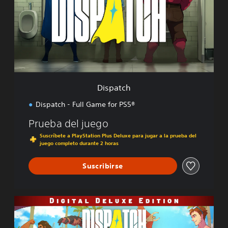
a
t
c
h
Dispatch
Dispatch - Full Game for PS5®
Prueba del juego
Suscríbete a PlayStation Plus Deluxe para jugar a la prueba del
juego completo durante 2 horas
Suscribirse
E
d
i