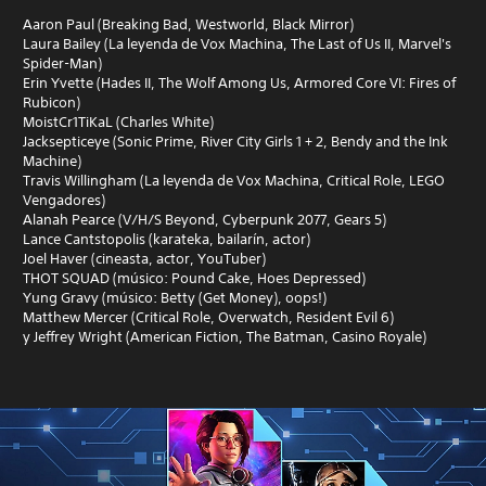
Aaron Paul (Breaking Bad, Westworld, Black Mirror)
Laura Bailey (La leyenda de Vox Machina, The Last of Us II, Marvel's
Spider-Man)
Erin Yvette (Hades II, The Wolf Among Us, Armored Core VI: Fires of
Rubicon)
MoistCr1TiKaL (Charles White)
Jacksepticeye (Sonic Prime, River City Girls 1 + 2, Bendy and the Ink
Machine)
Travis Willingham (La leyenda de Vox Machina, Critical Role, LEGO
Vengadores)
Alanah Pearce (V/H/S Beyond, Cyberpunk 2077, Gears 5)
Lance Cantstopolis (karateka, bailarín, actor)
Joel Haver (cineasta, actor, YouTuber)
THOT SQUAD (músico: Pound Cake, Hoes Depressed)
Yung Gravy (músico: Betty (Get Money), oops!)
Matthew Mercer (Critical Role, Overwatch, Resident Evil 6)
y Jeffrey Wright (American Fiction, The Batman, Casino Royale)