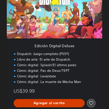
c
i
ó
n
D
i
g
i
t
a
Edición Digital Deluxe
l
D
Dispatch: Juego completo (PS5®)
e
Libro de arte: El arte de Dispatch
l
Cómic digital: Splash/El último pedo
u
x
Cómic digital: Pas de Deux/TEPT
e
Cómic digital: Levántate
Cómic digital: La muerte de Mecha Man
US$39.99
Agregar al carrito