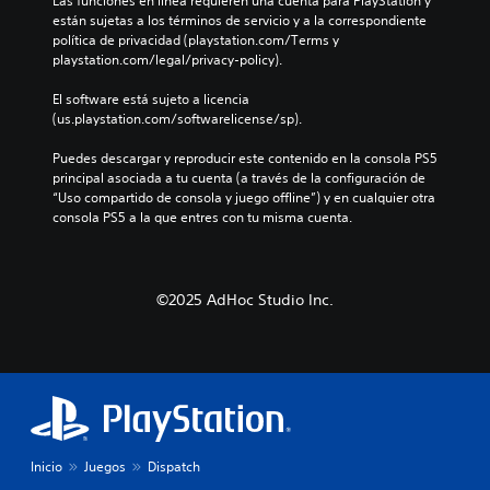
Las funciones en línea requieren una cuenta para PlayStation y 
o
d
e
d
e
están sujetas a los términos de servicio y a la correspondiente 
n
i
g
e
p
política de privacidad (playstation.com/Terms y 
o
v
o
u
o
playstation.com/legal/privacy-policy).
i
i
e
n
r
n
d
l
a
l
El software está sujeto a licencia 
c
u
i
m
o
(us.playstation.com/softwarelicense/sp).
l
a
g
a
s
u
l
i
n
m
Puedes descargar y reproducir este contenido en la consola PS5 
y
e
e
e
e
principal asociada a tu cuenta (a través de la configuración de 
e
s
n
r
n
“Uso compartido de consola y juego offline”) y en cualquier otra 
d
.
d
a
ú
consola PS5 a la que entres con tu misma cuenta.
i
o
q
s
á
u
u
s
l
n
e
i
o
n
p
n
©2025 AdHoc Studio Inc.
g
i
e
m
o
v
r
a
h
e
m
n
a
l
i
t
b
d
t
e
l
e
e
n
a
d
l
e
d
i
e
r
o
f
Inicio
Juegos
Dispatch
e
p
.
i
r
u