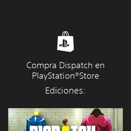
Compra Dispatch en
PlayStation®Store
Ediciones:
D
i
s
p