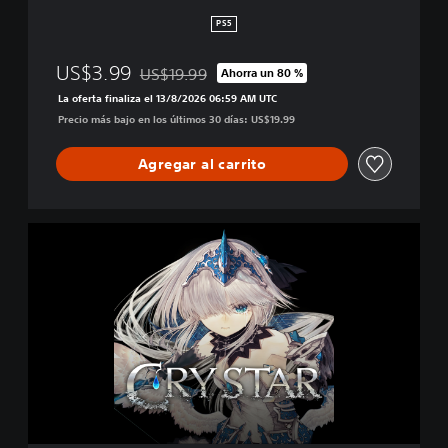
r
PS5
US$3.99
US$19.99
Ahorra un 80 %
Rebajado del precio original de US$19.99
La oferta finaliza el 13/8/2026 06:59 AM UTC
Precio más bajo en los últimos 30 días: US$19.99
Agregar al carrito
C
R
Y
S
T
A
R