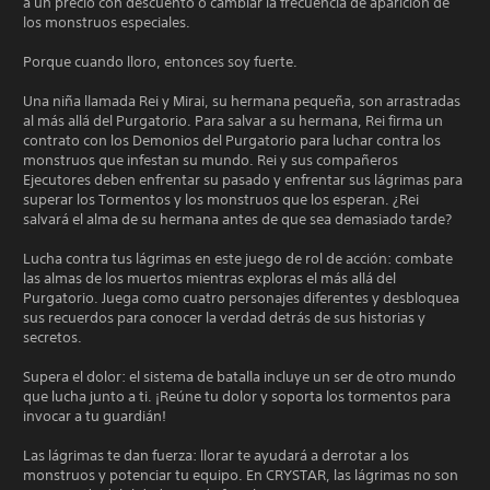
a un precio con descuento o cambiar la frecuencia de aparición de
los monstruos especiales.
Porque cuando lloro, entonces soy fuerte.
Una niña llamada Rei y Mirai, su hermana pequeña, son arrastradas
al más allá del Purgatorio. Para salvar a su hermana, Rei firma un
contrato con los Demonios del Purgatorio para luchar contra los
monstruos que infestan su mundo. Rei y sus compañeros
Ejecutores deben enfrentar su pasado y enfrentar sus lágrimas para
superar los Tormentos y los monstruos que los esperan. ¿Rei
salvará el alma de su hermana antes de que sea demasiado tarde?
Lucha contra tus lágrimas en este juego de rol de acción: combate
las almas de los muertos mientras exploras el más allá del
Purgatorio. Juega como cuatro personajes diferentes y desbloquea
sus recuerdos para conocer la verdad detrás de sus historias y
secretos.
Supera el dolor: el sistema de batalla incluye un ser de otro mundo
que lucha junto a ti. ¡Reúne tu dolor y soporta los tormentos para
invocar a tu guardián!
Las lágrimas te dan fuerza: llorar te ayudará a derrotar a los
monstruos y potenciar tu equipo. En CRYSTAR, las lágrimas no son