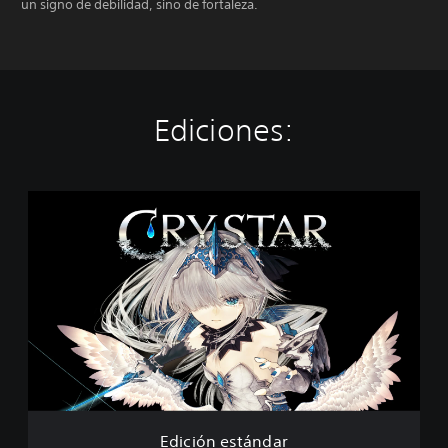
un signo de debilidad, sino de fortaleza.
Ediciones:
E
d
i
c
i
ó
n
e
s
t
á
n
d
Edición estándar
a