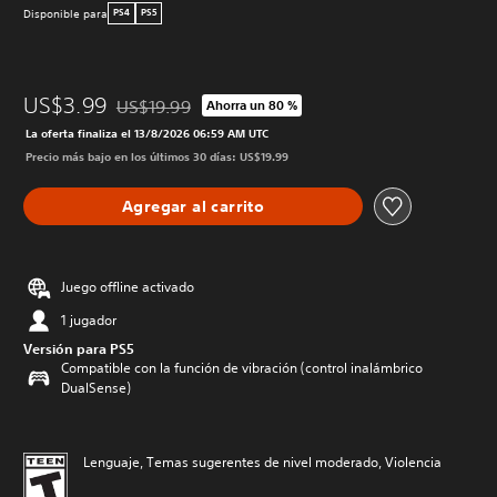
Disponible para
PS4
PS5
US$3.99
US$19.99
Ahorra un 80 %
Rebajado del precio original de US$19.99
La oferta finaliza el 13/8/2026 06:59 AM UTC
Precio más bajo en los últimos 30 días: US$19.99
Agregar al carrito
Juego offline activado
1 jugador
Versión para PS5
Compatible con la función de vibración (control inalámbrico
DualSense)
Lenguaje, Temas sugerentes de nivel moderado, Violencia