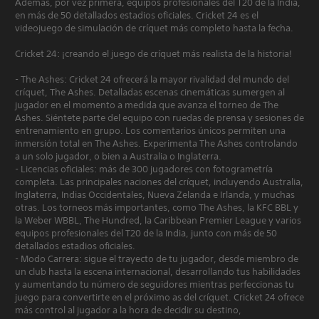
Además, por vez primera, equipos profesionales del T20 de la India,
en más de 50 detallados estadios oficiales. Cricket 24 es el
videojuego de simulación de críquet más completo hasta la fecha.
Cricket 24: ¡creando el juego de críquet más realista de la historia!
- The Ashes: Cricket 24 ofrecerá la mayor rivalidad del mundo del
críquet, The Ashes. Detalladas escenas cinemáticas sumergen al
jugador en el momento a medida que avanza el torneo de The
Ashes. Siéntete parte del equipo con ruedas de prensa y sesiones de
entrenamiento en grupo. Los comentarios únicos permiten una
inmersión total en The Ashes. Experimenta The Ashes controlando
a un solo jugador, o bien a Australia o Inglaterra.
- Licencias oficiales: más de 300 jugadores con fotogrametría
completa. Las principales naciones del críquet, incluyendo Australia,
Inglaterra, Indias Occidentales, Nueva Zelanda e Irlanda, y muchas
otras. Los torneos más importantes, como The Ashes, la KFC BBL y
la Weber WBBL, The Hundred, la Caribbean Premier League y varios
equipos profesionales del T20 de la India, junto con más de 50
detallados estadios oficiales.
- Modo Carrera: sigue el trayecto de tu jugador, desde miembro de
un club hasta la escena internacional, desarrollando tus habilidades
y aumentando tu número de seguidores mientras perfeccionas tu
juego para convertirte en el próximo as del críquet. Cricket 24 ofrece
más control al jugador a la hora de decidir su destino,