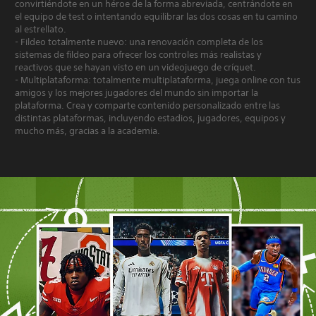
convirtiéndote en un héroe de la forma abreviada, centrándote en
el equipo de test o intentando equilibrar las dos cosas en tu camino
al estrellato.
- Fildeo totalmente nuevo: una renovación completa de los
sistemas de fildeo para ofrecer los controles más realistas y
reactivos que se hayan visto en un videojuego de críquet.
- Multiplataforma: totalmente multiplataforma, juega online con tus
amigos y los mejores jugadores del mundo sin importar la
plataforma. Crea y comparte contenido personalizado entre las
distintas plataformas, incluyendo estadios, jugadores, equipos y
mucho más, gracias a la academia.