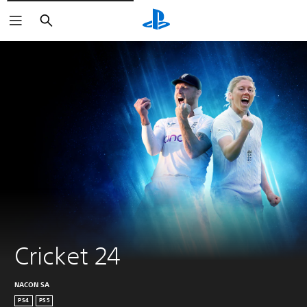
Buscar
Cricket 24
NACON SA
PS4
PS5