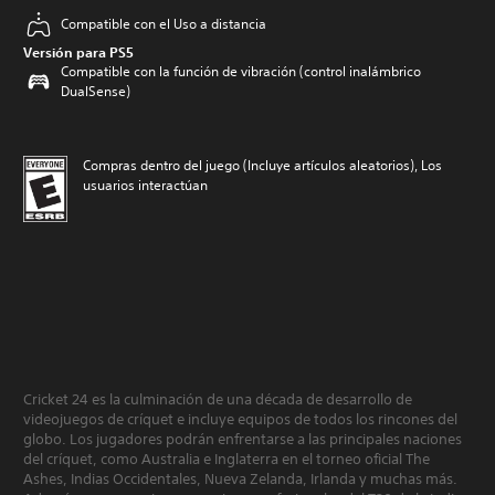
Compatible con el Uso a distancia
Versión para PS5
Compatible con la función de vibración (control inalámbrico
DualSense)
Compras dentro del juego (Incluye artículos aleatorios), Los
usuarios interactúan
Cricket 24 es la culminación de una década de desarrollo de
videojuegos de críquet e incluye equipos de todos los rincones del
globo. Los jugadores podrán enfrentarse a las principales naciones
del críquet, como Australia e Inglaterra en el torneo oficial The
Ashes, Indias Occidentales, Nueva Zelanda, Irlanda y muchas más.