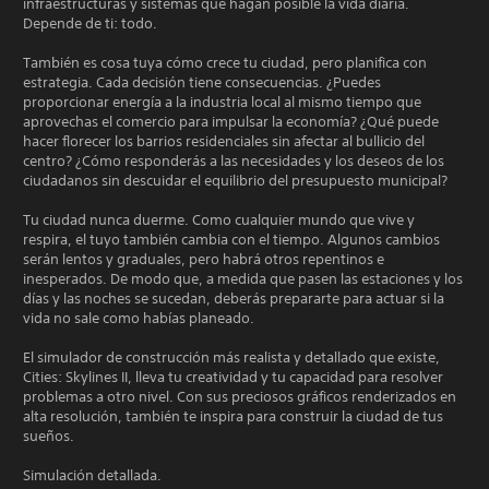
infraestructuras y sistemas que hagan posible la vida diaria.
Depende de ti: todo.
También es cosa tuya cómo crece tu ciudad, pero planifica con
estrategia. Cada decisión tiene consecuencias. ¿Puedes
proporcionar energía a la industria local al mismo tiempo que
aprovechas el comercio para impulsar la economía? ¿Qué puede
hacer florecer los barrios residenciales sin afectar al bullicio del
centro? ¿Cómo responderás a las necesidades y los deseos de los
ciudadanos sin descuidar el equilibrio del presupuesto municipal?
Tu ciudad nunca duerme. Como cualquier mundo que vive y
respira, el tuyo también cambia con el tiempo. Algunos cambios
serán lentos y graduales, pero habrá otros repentinos e
inesperados. De modo que, a medida que pasen las estaciones y los
días y las noches se sucedan, deberás prepararte para actuar si la
vida no sale como habías planeado.
El simulador de construcción más realista y detallado que existe,
Cities: Skylines II, lleva tu creatividad y tu capacidad para resolver
problemas a otro nivel. Con sus preciosos gráficos renderizados en
alta resolución, también te inspira para construir la ciudad de tus
sueños.
Simulación detallada.