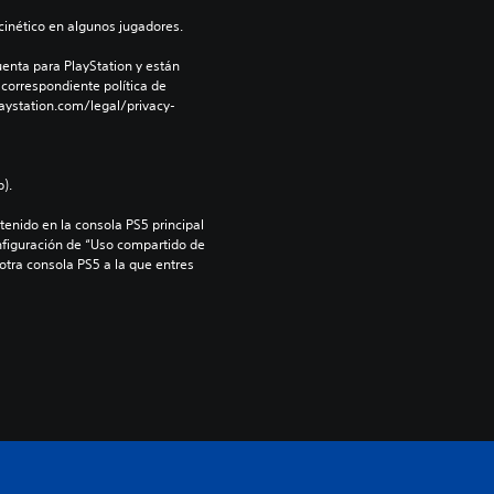
inético en algunos jugadores.
enta para PlayStation y están 
 correspondiente política de 
aystation.com/legal/privacy-
).
enido en la consola PS5 principal 
nfiguración de “Uso compartido de 
 otra consola PS5 a la que entres 