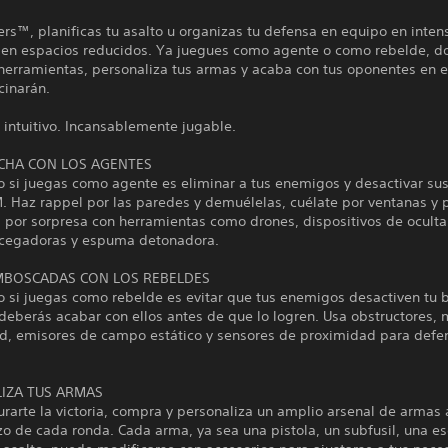
rs™, planificas tu asalto u organizas tu defensa en equipo en inten
en espacios reducidos. Ya juegues como agente o como rebelde, 
 herramientas, personaliza tus armas y acaba con tus oponentes en 
cinarán.
intuitivo. Incansablemente jugable.
CHA CON LOS AGENTES
vo si juegas como agente es eliminar a tus enemigos y desactivar s
. Haz rappel por las paredes y demuélelas, cuélate por ventanas y pi
 por sorpresa con herramientas como drones, dispositivos de ocult
cegadoras y espuma detonadora.
MBOSCADAS CON LOS REBELDES
vo si juegas como rebelde es evitar que tus enemigos desactiven tu
 deberás acabar con ellos antes de que lo logren. Usa obstructores,
d, emisores de campo estático y sensores de proximidad para defe
IZA TUS ARMAS
rarte la victoria, compra y personaliza un amplio arsenal de armas 
o de cada ronda. Cada arma, ya sea una pistola, un subfusil, una e