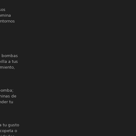
sos
domina
entornos
us bombas
lla a tus
amiento,
 bomba;
 minas de
nder tu
a tu gusto
scopeta o