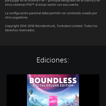
para jugar en el sistema PS4™ principal designado de la cuenta y en
otros sistemas PS4™ al iniciar sesión con esa cuenta.
La configuración parental debe permitir ver contenido creado por
otros jugadores.
Copyright 2014-2018 Wonderstruck, Turbulenz Limited. Todos los
derechos reservados.
Ediciones:
B
o
u
n
d
l
e