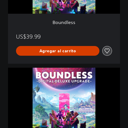
Boundless
US$39.99
Agregar al carrito
B
O
U
N
D
L
E
S
S
D
I