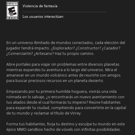
Violencia de fantasía
Los usuarios interactúan
En un universo Ilimitado de mundos conectados, cada elección del
jugador tendrá impacto. ¿Explorador? ¿Constructor? ¿Cazador?
¿Comerciante? ¿Artesano? Haz tu propio camino.
Abre portales para viajar sin problemas entre diversos planetas
mientras expandes tu aventura a lo largo del universo. Mira el
amanecer en un mundo volcánico antes de reunirte con amigos
para buscar preciosos recursos en un planeta desierto.
Empezando por tu primera humilde hoguera, vivirás una vida
nómada en lo salvaje, ¿o encontrarás un nuevo asentamiento con
tus aliados desde el cual formarás tu imperio? Reúne habitantes
para expandir tu ciudad, compitiendo para convertirte en la capital
de tu mundo y reclamar el título de Virrey.
Forma tus habitantes, forja tu destino y esculpe tu mundo en este
épico MMO sandbox hecho de vóxels con infinitas posibilidades.