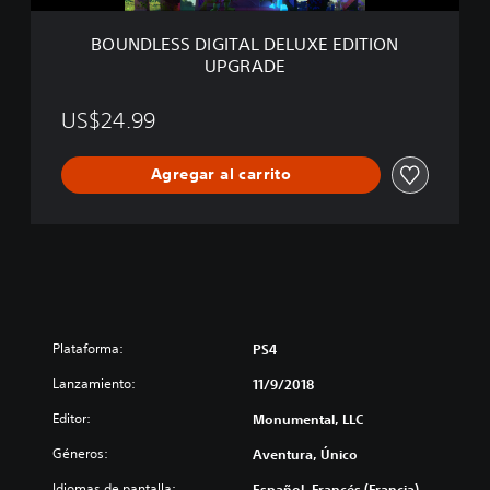
G
I
BOUNDLESS DIGITAL DELUXE EDITION
T
UPGRADE
A
L
D
US$24.99
E
L
Agregar al carrito
U
X
E
E
D
I
T
I
O
Plataforma:
PS4
N
U
Lanzamiento:
11/9/2018
P
Editor:
Monumental, LLC
G
R
Géneros:
Aventura, Único
A
D
Idiomas de pantalla:
Español, Francés (Francia),