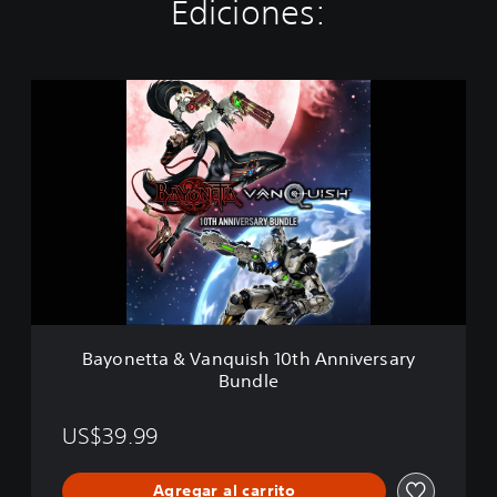
Ediciones:
B
a
y
o
n
e
t
t
a
&
V
a
n
Bayonetta & Vanquish 10th Anniversary
q
Bundle
u
i
s
US$39.99
h
1
Agregar al carrito
0