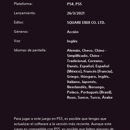
Plataforma:
PS4, PS5
Lanzamiento:
26/3/2021
Editor:
SQUARE ENIX CO. LTD.
Géneros:
Acción
Voz:
Inglés
Idiomas de pantalla:
Alemán, Checo, Chino -
Simplificado, Chino -
Tradicional, Coreano,
Danés, Español, Español
(México), Francés (Francia),
Griego, Húngaro, Inglés,
Italiano, Japonés,
Neerlandés, Noruego,
Polaco, Portugués (Brasil),
Ruso, Sueco, Turco, Árabe
Para jugar a este juego en PS5, es posible que tengas que 
actualizar el software a la versión más reciente. Aunque este 
juego es compatible con PS5, es posible que falten algunas de 