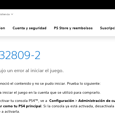
istencia
ion
Cuenta y seguridad
PS Store y reembolsos
Suscripc
32809-2
jo un error al iniciar el juego.
noció el contenido y no se pudo iniciar. Prueba lo siguiente:
a iniciar el juego en la cuenta que se utilizó para comprarlo.
activar tu consola PS4™, ve a
Configuración
>
Administración de c
ar como tu PS4 principal
. Si la consola ya está activada, desactívala
 a activarla.