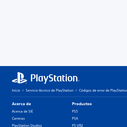
Inicio
Servicio técnico de PlayStation
Códigos de error de PlayStatio
Acerca de
Productos
Acerca de SIE
PS5
Carreras
PS4
PlayStation Studios
PS VR2