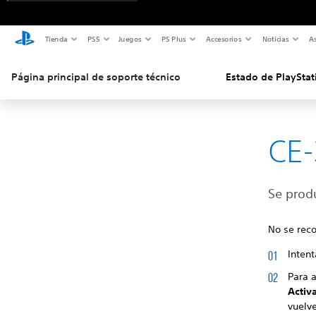
Tienda
PS5
Juegos
PS Plus
Accesorios
Noticias
As
Página principal de soporte técnico
Estado de PlayStat
CE-
Se produ
No se reco
Intent
Para 
Activ
vuelve