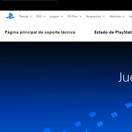
Tienda
PS5
Juegos
PS Plus
Accesorios
Noticias
As
Página principal de soporte técnico
Estado de PlayStat
Ju