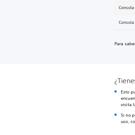
Consola
Consola
Para saber
¿Tiene
Esto p
encuen
visita 
Si no 
uso, co