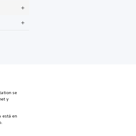
tation se
net y
a está en
o.