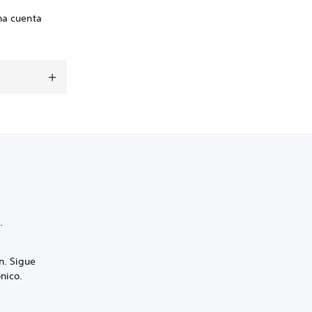
na cuenta
.
n. Sigue
nico.