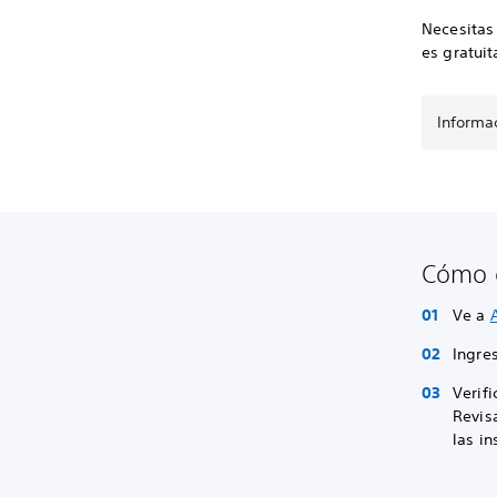
Necesitas 
es gratui
Informa
Cómo c
Ve a
Ingre
Verifi
Revisa
las in