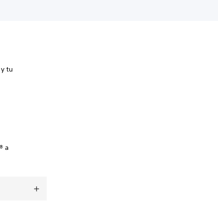
y tu
® a