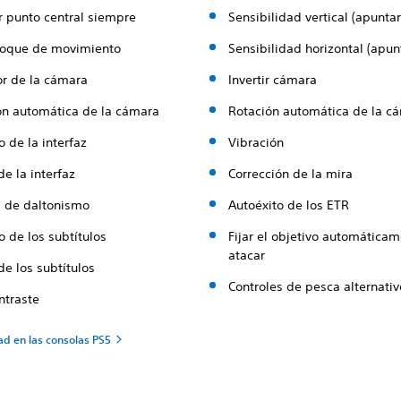
r punto central siempre
Sensibilidad vertical (apuntar
oque de movimiento
Sensibilidad horizontal (apun
r de la cámara
Invertir cámara
ón automática de la cámara
Rotación automática de la c
 de la interfaz
Vibración
e la interfaz
Corrección de la mira
s de daltonismo
Autoéxito de los ETR
 de los subtítulos
Fijar el objetivo automáticam
atacar
e los subtítulos
Controles de pesca alternati
ntraste
ad en las consolas PS5