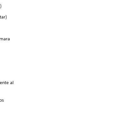
)
tar)
ámara
ente al
vos