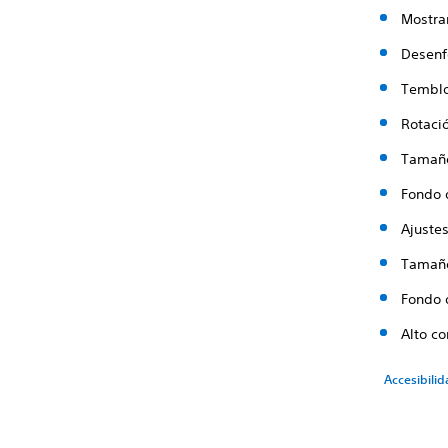
Mostra
Desenf
Temblo
Rotaci
Tamaño
Fondo d
Ajuste
Tamaño
Fondo d
Alto co
Accesibilid