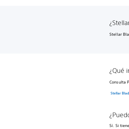
¿Stell
Stellar Bl
¿Qué in
Consulta 
Stellar Bla
¿Puedo
Sí. Si ti