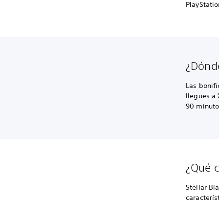
PlayStatio
¿Dónde
Las bonif
llegues a 
90 minuto
¿Qué ca
Stellar Bl
caracterís