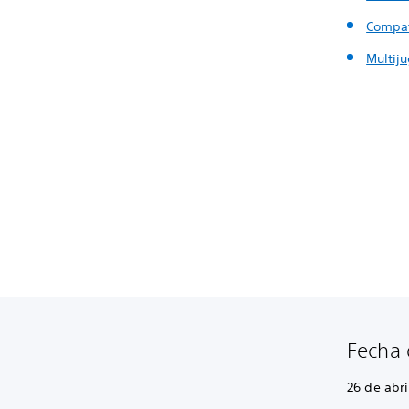
Compat
Multij
Fecha 
26 de abri