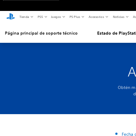
Tienda
PS5
Juegos
PS Plus
Accesorios
Noticias
As
Página principal de soporte técnico
Estado de PlayStat
A
Obtén má
d
Fecha 