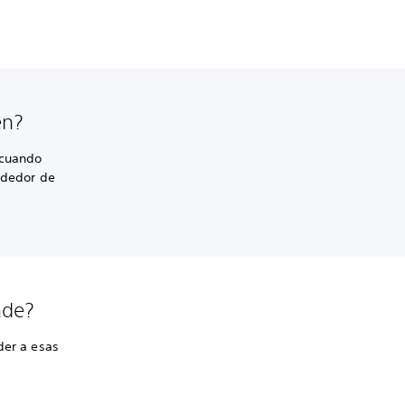
en?
 cuando
rededor de
ade?
der a esas