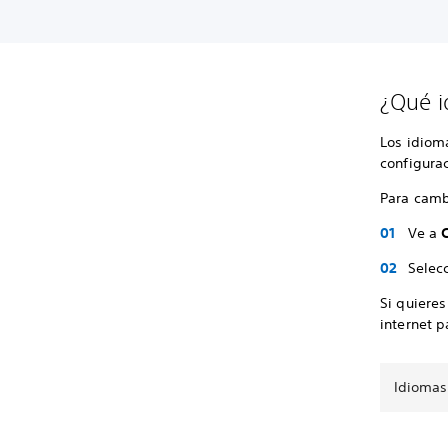
¿Qué i
Los idiom
configura
Para camb
Ve a
Selec
Si quieres
internet p
Idiomas