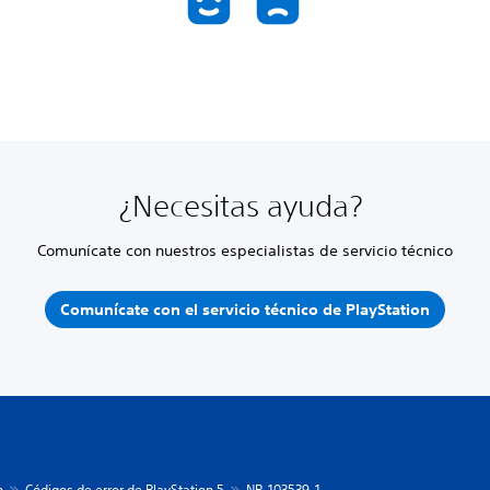
¿Necesitas ayuda?
Comunícate con nuestros especialistas de servicio técnico
Comunícate con el servicio técnico de PlayStation
n
Códigos de error de PlayStation 5
NP-103539-1