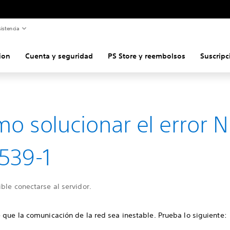
istencia
ion
Cuenta y seguridad
PS Store y reembolsos
Suscripc
o solucionar el error N
539-1
ble conectarse al servidor.
 que la comunicación de la red sea inestable. Prueba lo siguiente: