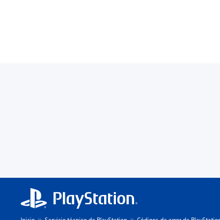
Inicio
Servicio técnico de PlayStation
Códigos de error de PlayStatio