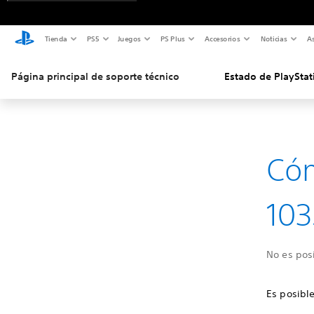
Tienda
PS5
Juegos
PS Plus
Accesorios
Noticias
As
Página principal de soporte técnico
Estado de PlayStat
Cóm
103
No es posi
Es posible