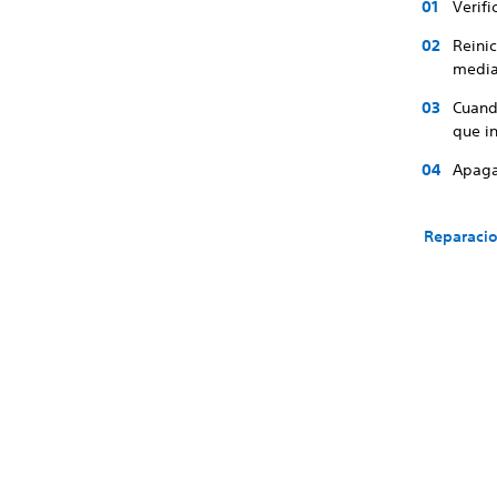
Verifi
Reinic
media
Cuando
que i
Apaga 
Reparacio