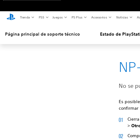
Tienda
PS5
Juegos
PS Plus
Accesorios
Noticias
As
Página principal de soporte técnico
Estado de PlayStat
NP
No se pu
Es posible
confirmar 
Cierra
>
Otr
Compru