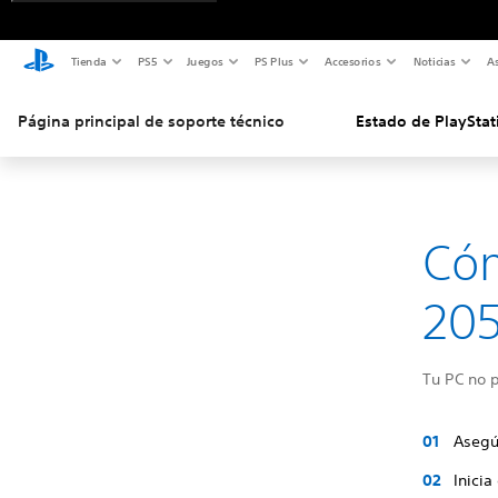
Tienda
PS5
Juegos
PS Plus
Accesorios
Noticias
As
Página principal de soporte técnico
Estado de PlayStat
Cóm
205
Tu PC no p
Asegú
Inicia