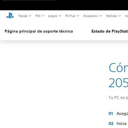
Tienda
PS5
Juegos
PS Plus
Accesorios
Noticias
As
Página principal de soporte técnico
Estado de PlayStat
Cóm
205
Tu PC no p
Asegú
Inicia