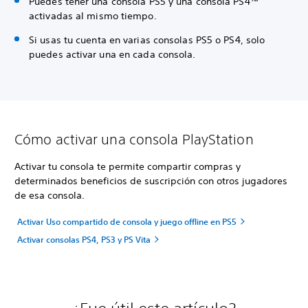
Puedes tener una consola PS5 y una consola PS4™
activadas al mismo tiempo.
Si usas tu cuenta en varias consolas PS5 o PS4, solo
puedes activar una en cada consola.
Cómo activar una consola PlayStation
Activar tu consola te permite compartir compras y
determinados beneficios de suscripción con otros jugadores
de esa consola.
Activar Uso compartido de consola y juego offline en PS5
Activar consolas PS4, PS3 y PS Vita