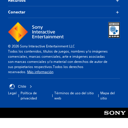
Recursos
Conectar
© 2026 Sony Interactive Entertainment LLC
Todos los contenidos, títulos de juegos, nombres y/o imágenes
comerciales, marcas comerciales, arte e imágenes asociadas
son marcas comerciales y/o material con derechos de autor de
sus propietarios respectivos.Todos los derechos
reservados.
Más información
Chile
Legal
Política de
Términos de uso del sitio
Mapa del
privacidad
web
sitio