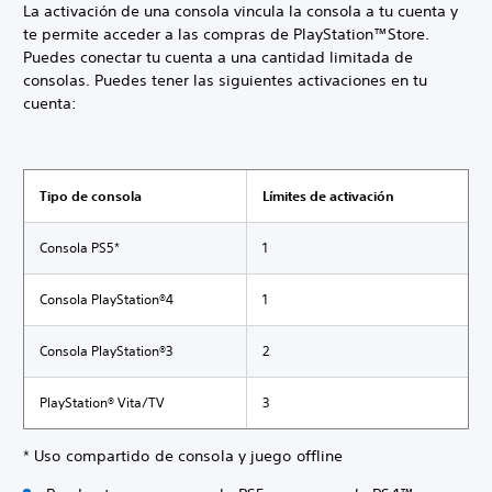
La activación de una consola vincula la consola a tu cuenta y
te permite acceder a las compras de PlayStation™Store.
Puedes conectar tu cuenta a una cantidad limitada de
consolas. Puedes tener las siguientes activaciones en tu
cuenta:
Tipo de consola
Límites de activación
Consola PS5*
1
Consola PlayStation®4
1
Consola PlayStation®3
2
PlayStation® Vita/TV
3
* Uso compartido de consola y juego offline