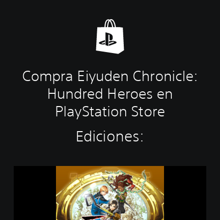
Compra Eiyuden Chronicle:
Hundred Heroes en
PlayStation Store
Ediciones:
E
i
y
u
d
e