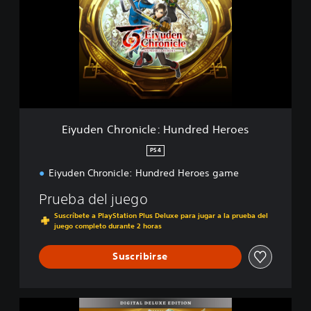
u
s
d
e
n
C
h
r
o
n
i
Eiyuden Chronicle: Hundred Heroes
c
l
PS4
e
Eiyuden Chronicle: Hundred Heroes game
:
H
Prueba del juego
u
n
Suscríbete a PlayStation Plus Deluxe para jugar a la prueba del
d
juego completo durante 2 horas
r
e
Suscribirse
d
H
e
E
r