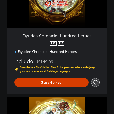
n
C
h
r
o
n
i
Eiyuden Chronicle: Hundred Heroes
c
l
PS4
PS5
e
Eiyuden Chronicle: Hundred Heroes
:
H
Incluido
US$49.99
u
Rebajado del precio original de US$49.99
n
Suscríbete a PlayStation Plus Extra para acceder a este juego
d
y a cientos más en el Catálogo de juegos
r
e
Suscribirse
d
H
e
E
r
i
o
y
e