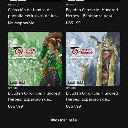
i
ELEMENTO
ELEMENTO
o
Colección de fondos de
Eiyuden Chronicle: Hundred
n
pantalla exclusivos de Junko
Heroes - Esperanza para la
Kawano
alianza
No disponible
US$1.99
PS5
PS4
PS5
PS4
EPISODIO
EPISODIO
Eiyuden Chronicle: Hundred
Eiyuden Chronicle: Hundred
Heroes: Expansión de
Heroes: Expansión de
historia: el capítulo de
historia: el capítulo de
US$7.99
US$7.99
Marisa
Markus
Mostrar más