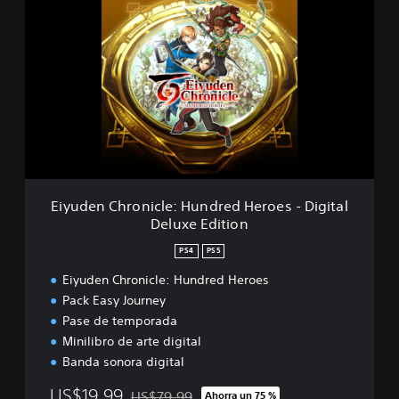
i
o
y
e
u
s
d
e
n
C
h
r
o
n
i
Eiyuden Chronicle: Hundred Heroes - Digital
c
Deluxe Edition
l
e
PS4
PS5
:
H
Eiyuden Chronicle: Hundred Heroes
u
Pack Easy Journey
n
Pase de temporada
d
Minilibro de arte digital
r
Banda sonora digital
e
d
US$19.99
US$79.99
Ahorra un 75 %
H