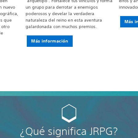
eden
"arquetipo". Fortalece tus vínculos y forma
elfos y á
un nuevo
un grupo para derrotar a enemigos
innovador
ográfica,
poderosos y develar la verdadera
as que
naturaleza del reino en esta aventura
Más i
 otro
galardonada con muchos premios.
de
Más información
¿Qué significa JRPG?