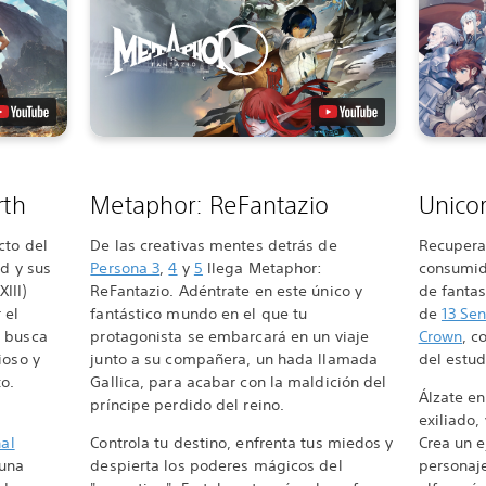
rth
Metaphor: ReFantazio
Unico
cto del
De las creativas mentes detrás de
Recupera 
ud y sus
Persona 3
,
4
y
5
llega Metaphor:
consumid
III)
ReFantazio. Adéntrate en este único y
de fantas
 el
fantástico mundo en el que tu
de
13 Sen
n busca
protagonista se embarcará en un viaje
Crown
, c
ioso y
junto a su compañera, un hada llamada
del estud
o.
Gallica, para acabar con la maldición del
Álzate en
príncipe perdido del reino.
exiliado
nal
Controla tu destino, enfrenta tus miedos y
Crea un e
 una
despierta los poderes mágicos del
personaje