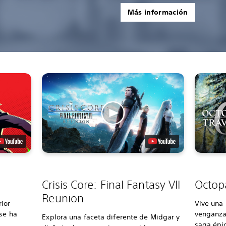
Más información
Crisis Core: Final Fantasy VII
Octopa
Reunion
ior
Vive una 
 se ha
venganza 
Explora una faceta diferente de Midgar y
saga épic