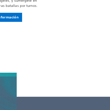
ngeles, y sumérgete en
as batallas por turnos.
nformación