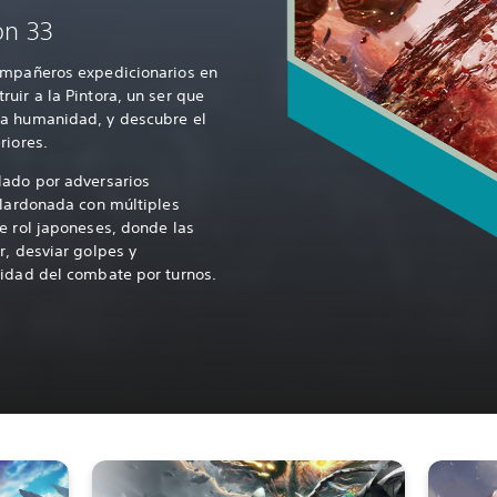
on 33
ompañeros expedicionarios en
uir a la Pintora, un ser que
la humanidad, y descubre el
riores.
lado por adversarios
alardonada con múltiples
e rol japoneses, donde las
r, desviar golpes y
sidad del combate por turnos.