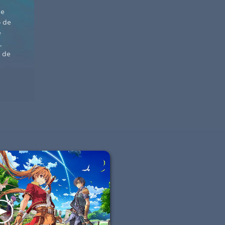
de
o de
e
,
n de