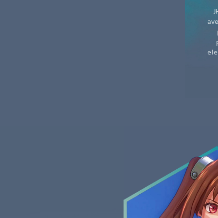
J
ave
ele