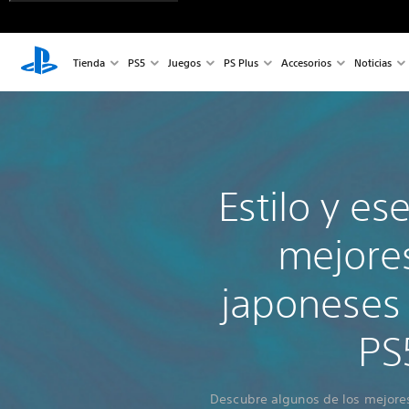
Tienda
PS5
Juegos
PS Plus
Accesorios
Noticias
Estilo y es
mejore
japoneses
PS
Descubre algunos de los mejore