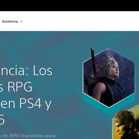
Asistencia
encia: Los
s RPG
 en PS4 y
5
s de JRPG disponibles para