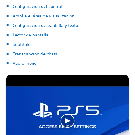
Configuración del control
Amplía el área de visualización
Configuración de pantalla y texto
Lector de pantalla
Subtítulos
Transcripción de chats
Audio mono