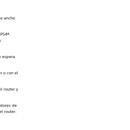
de ancho
 PS4®.
s
y espera
r o con el
l router y
idores de
l router.