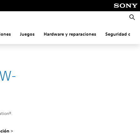
Busca
iones
Juegos
Hardware y reparaciones
Seguridad onlin
NW-
ation®.
ación
>