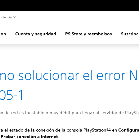
istencia
ion
Cuenta y seguridad
PS Store y reembolsos
Suscripc
o solucionar el error 
05-1
n de red es inestable o muy débil para llegar al servidor de PlaySt
ca el estado de la conexión de la consola PlayStation®4 en
Configur
>
Probar conexión a Internet
.