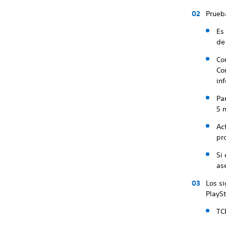
Prueba
Es
de
Co
Co
in
Pa
5 
Ac
pr
Si
as
Los s
PlayS
TC