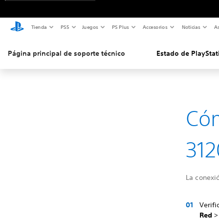
Tienda
PS5
Juegos
PS Plus
Accesorios
Noticias
As
Página principal de soporte técnico
Estado de PlayStat
Cóm
312
La conexió
Verifi
Red