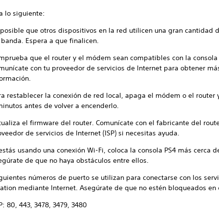
 lo siguiente:
 posible que otros dispositivos en la red utilicen una gran cantidad 
 banda. Espera a que finalicen.
mprueba que el router y el módem sean compatibles con la consola
munícate con tu proveedor de servicios de Internet para obtener má
formación.
ra restablecer la conexión de red local, apaga el módem o el router 
minutos antes de volver a encenderlo.
tualiza el firmware del router. Comunícate con el fabricante del route
oveedor de servicios de Internet (ISP) si necesitas ayuda.
 estás usando una conexión Wi-Fi, coloca la consola PS4 más cerca de
egúrate de que no haya obstáculos entre ellos.
iguientes números de puerto se utilizan para conectarse con los serv
tation mediante Internet. Asegúrate de que no estén bloqueados en e
P: 80, 443, 3478, 3479, 3480