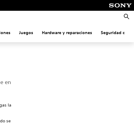
Busca
iones
Juegos
Hardware y reparaciones
Seguridad onlin
le en
gas la
ido se