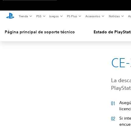
Tienda
PS5
Juegos
PS Plus
Accesorios
Noticias
As
Página principal de soporte técnico
Estado de PlayStat
CE-
La desc
PlayStat
Asegú
licenc
Si int
encue