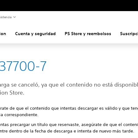
istencia
ion
Cuenta y seguridad
PS Store y reembolsos
Suscripc
37700-7
arga se canceló, ya que el contenido no está disponib
ion Store.
rate de que el contenido que intentas descargar es válido y que ten
ia correspondiente.
entas precargar un título que reservaste, asegúrate de que el conten
ntre dentro de la fecha de descarga e intenta de nuevo más tarde.