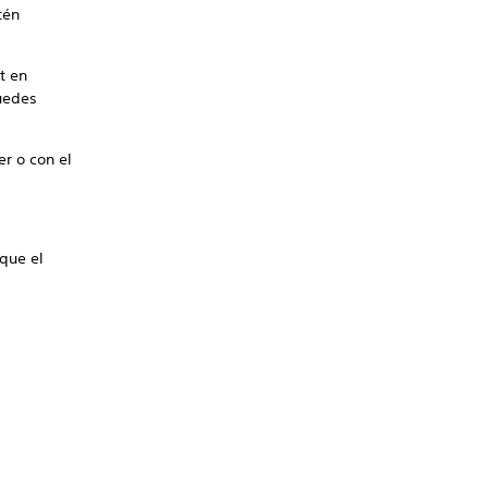
tén
t en
uedes
er o con el
 que el