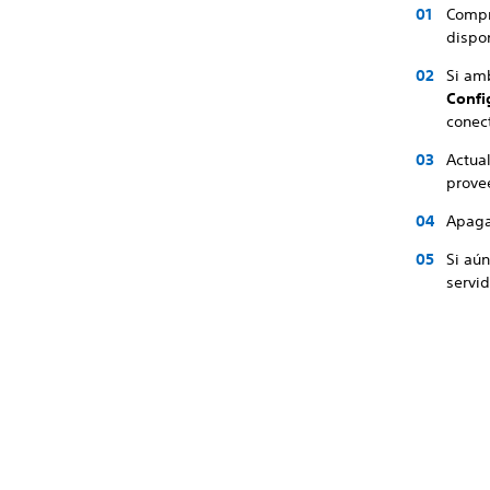
Compr
dispo
Si amb
Confi
conect
Actual
provee
Apaga 
Si aún
servid