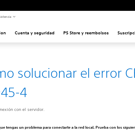
istencia
ion
Cuenta y seguridad
PS Store y reembolsos
Suscripc
o solucionar el error C
45-4
onexión con el servidor.
que tengas un problema para conectarte a la red local. Prueba con los siguie