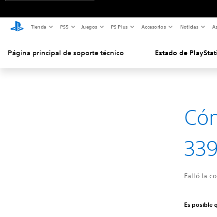
Tienda
PS5
Juegos
PS Plus
Accesorios
Noticias
As
Página principal de soporte técnico
Estado de PlayStat
Cóm
339
Falló la c
Es posible 