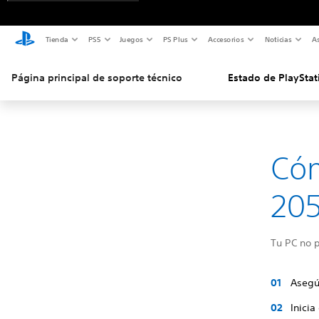
Tienda
PS5
Juegos
PS Plus
Accesorios
Noticias
As
Página principal de soporte técnico
Estado de PlayStat
Cóm
205
Tu PC no p
Asegú
Inicia