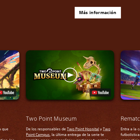
Más información
Two Point Museum
Remat
a que
De los responsables de
Two Point Hospital
y
Two
Entra a la 
Point Campus
, la última entrega de la serie te
futbolístic