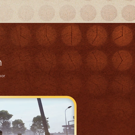
n
por