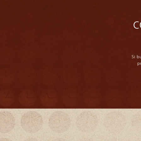
c
Si b
p