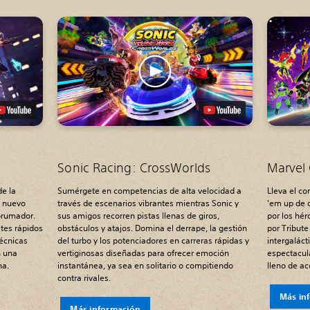
Sonic Racing: CrossWorlds
Marvel 
de la
Sumérgete en competencias de alta velocidad a
Lleva el co
n nuevo
través de escenarios vibrantes mientras Sonic y
'em up de 
abrumador.
sus amigos recorren pistas llenas de giros,
por los hér
tes rápidos
obstáculos y atajos. Domina el derrape, la gestión
por Tribut
técnicas
del turbo y los potenciadores en carreras rápidas y
intergalác
n una
vertiginosas diseñadas para ofrecer emoción
espectacula
na.
instantánea, ya sea en solitario o compitiendo
lleno de ac
contra rivales.
Más in
Más información