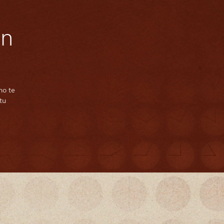
on
no te
tu