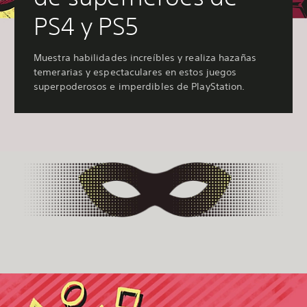
PS4 y PS5
Muestra habilidades increíbles y realiza hazañas
temerarias y espectaculares en estos juegos
superpoderosos e imperdibles de PlayStation.