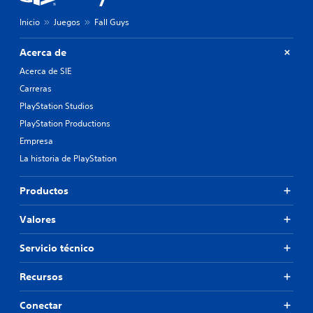
á
i
c
v
Inicio
Juegos
Fall Guys
i
a
l
o
Acerca de
m
t
e
a
Acerca de SIE
n
m
Carreras
t
b
e
i
PlayStation Studios
.
é
PlayStation Productions
n
Empresa
s
e
La historia de PlayStation
p
e
Productos
r
m
i
Valores
t
e
Servicio técnico
c
i
Recursos
e
r
Conectar
t