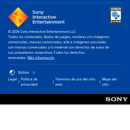
a
r
e
a
s
i
© 2026 Sony Interactive Entertainment LLC
g
Todos los contenidos, títulos de juegos, nombres y/o imágenes
n
comerciales, marcas comerciales, arte e imágenes asociadas
a
son marcas comerciales y/o material con derechos de autor de
c
sus propietarios respectivos.Todos los derechos
i
reservados.
Más información
ó
n
.
Bolivia
Legal
Política de
Términos de uso del sitio
Mapa del
S
privacidad
web
sitio
e
p
u
e
d
e
j