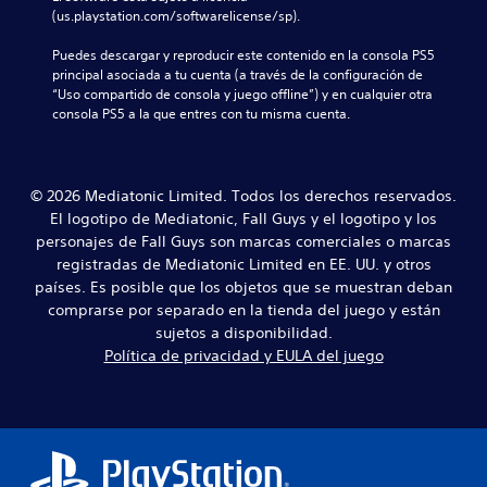
n
s
n
(us.playstation.com/softwarelicense/sp).
d
a
i
c
u
m
c
l
Puedes descargar y reproducir este contenido en la consola PS5 
a
a
i
u
principal asociada a tu cuenta (a través de la configuración de 
l
n
ó
y
“Uso compartido de consola y juego offline”) y en cualquier otra 
e
e
n
e
consola PS5 a la que entres con tu misma cuenta.
s
r
p
d
.
a
r
i
q
e
á
u
d
l
© 2026 Mediatonic Limited. Todos los derechos reservados.
e
e
o
El logotipo de Mediatonic, Fall Guys y el logotipo y los
p
f
g
e
i
personajes de Fall Guys son marcas comerciales o marcas
o
r
n
registradas de Mediatonic Limited en EE. UU. y otros
h
m
i
países. Es posible que los objetos que se muestran deban
a
i
d
b
comprarse por separado en la tienda del juego y están
t
a
l
sujetos a disponibilidad.
e
a
a
Política de privacidad y EULA del juego
l
l
d
e
t
o
e
e
.
r
r
l
n
o
a
f
t