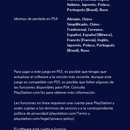
f
b
u
l
Italiano, Japonés, Polaco,
r
i
b
o
Portugués (Brasil), Ruso
o
a
t
s
n
r
Idiomas de pantalla en PS4:
í
Alemán, Chino -
v
t
l
t
Simplificado, Chino -
o
a
o
u
Tradicional, Coreano,
l
l
s
l
Español, Español (México),
ú
(
c
o
Francés (Francia), Inglés,
m
H
o
s
Japonés, Polaco, Portugués
e
U
n
p
(Brasil), Ruso
n
D
t
o
e
)
r
r
s
s
o
q
d
e
l
u
Para jugar a este juego en PS5, es posible que tengas que 
e
p
e
e
actualizar el software a la versión más reciente. Aunque este 
a
r
s
e
juego es compatible con PS5, es posible que falten algunas de 
u
e
a
l
las funciones disponibles para PS4. Consulta 
d
s
u
j
PlayStation.com/bc para obtener más información.
i
e
n
u
o
n
a
e
Las funciones en línea requieren una cuenta para PlayStation y 
i
t
d
g
están sujetas a los términos de servicio y a la correspondiente 
n
a
i
o
política de privacidad (playstation.com/Terms y 
d
d
s
n
playstation.com/legal/privacy-policy).
i
e
p
o
v
u
o
i
El software está sujeto a licencia 
i