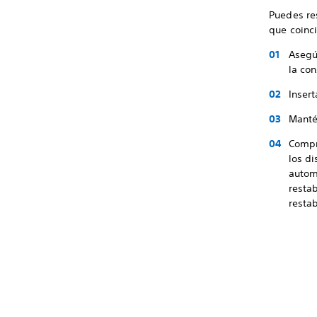
Puedes re
que coinc
Asegú
la co
Insert
Manté
Compr
los d
autom
resta
resta