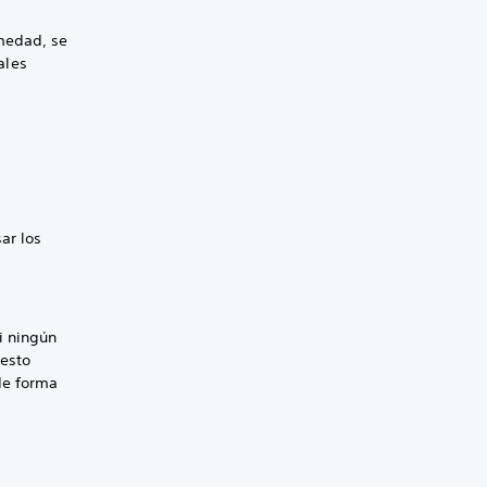
umedad, se
ales
ar los
i ningún
 esto
 de forma