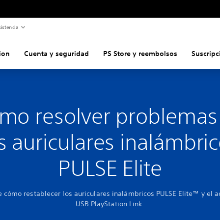
istencia
ion
Cuenta y seguridad
PS Store y reembolsos
Suscripc
mo resolver problemas
s auriculares inalámbri
PULSE Elite
 cómo restablecer los auriculares inalámbricos PULSE Elite™ y el 
USB PlayStation Link.