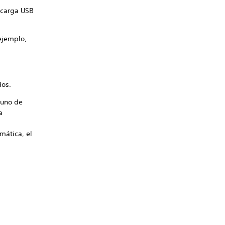
ecarga USB
ejemplo,
dos.
guno de
a
mática, el