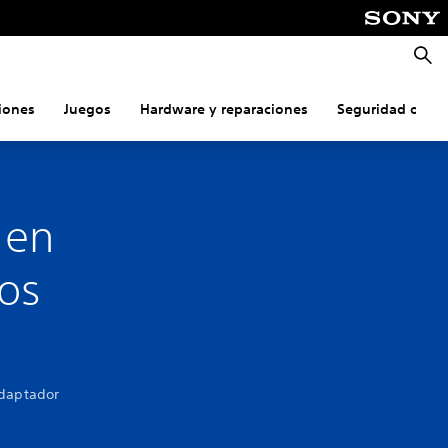
Busca
iones
Juegos
Hardware y reparaciones
Seguridad onlin
 en
cos
adaptador