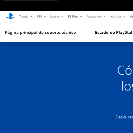
Tienda
PS5
Juegos
PS Plus
Accesorios
Noticias
As
Página principal de soporte técnico
Estado de PlayStat
Có
lo
Descubre