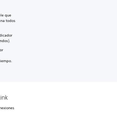
ble que
ina todos
ndicador
undos).
or
 tiempo.
Link
onexiones