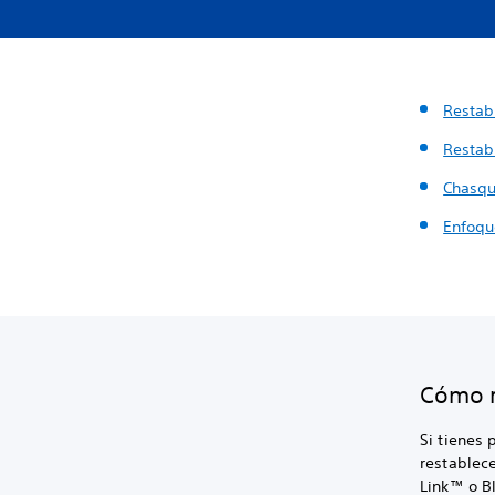
Restab
Restab
Chasqu
Enfoqu
Cómo r
Si tienes 
restablece
Link™ o Bl