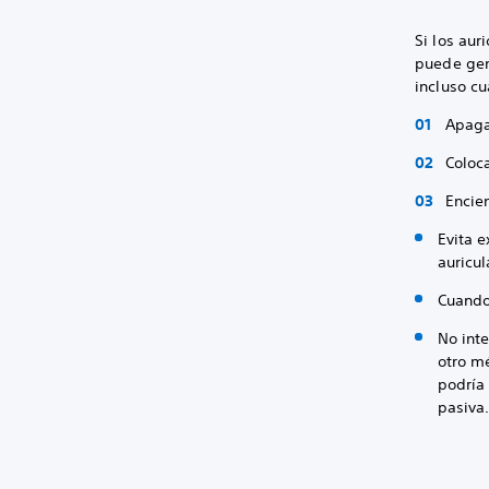
Si los au
puede gen
incluso c
Apaga 
Coloca
Encien
Evita 
auricul
Cuando 
No inte
otro m
podría 
pasiva