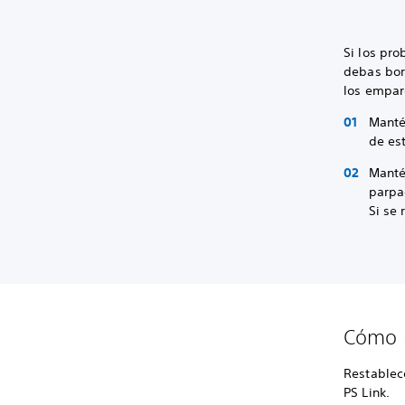
Si los pr
debas bor
los empar
Mantén
de es
Manté
parpa
Si se
Cómo r
Restablec
PS Link.