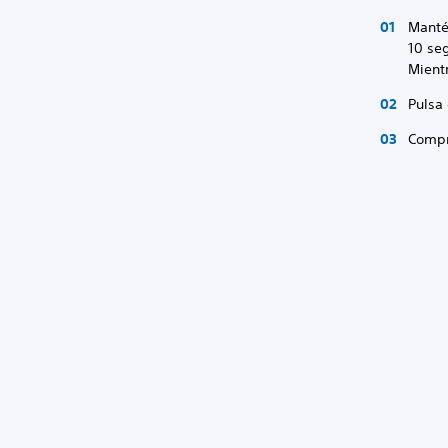
Manté
10 se
Mient
Pulsa 
Compr