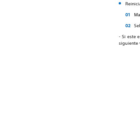
Reinici
Ma
Se
- Si este 
siguiente 