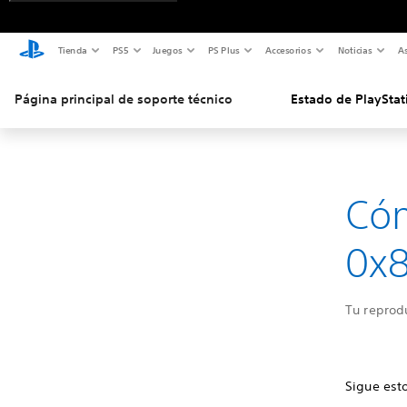
Tienda
PS5
Juegos
PS Plus
Accesorios
Noticias
As
Página principal de soporte técnico
Estado de PlayStat
Cóm
0x
Tu reprod
Sigue est