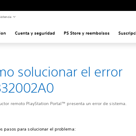
istencia
ion
Cuenta y seguridad
PS Store y reembolsos
Suscripc
o solucionar el error
832002A0
uctor remoto PlayStation Portal™ presenta un error de sistema.
os pasos para solucionar el problema: