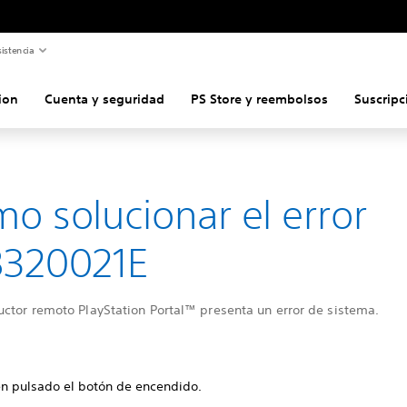
istencia
ion
Cuenta y seguridad
PS Store y reembolsos
Suscripc
o solucionar el error
8320021E
uctor remoto PlayStation Portal™ presenta un error de sistema.
n pulsado el botón de encendido.