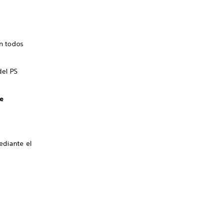
án todos
del PS
e
ediante el