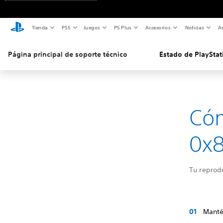
Tienda
PS5
Juegos
PS Plus
Accesorios
Noticias
As
Página principal de soporte técnico
Estado de PlayStat
Cóm
0x
Tu reprod
Manté