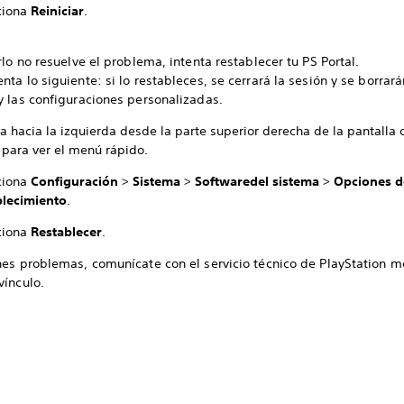
ciona
Reiniciar
.
arlo no resuelve el problema, intenta restablecer tu PS Portal.
nta lo siguiente: si lo restableces, se cerrará la sesión y se borrar
y las configuraciones personalizadas.
a hacia la izquierda desde la parte superior derecha de la pantalla 
 para ver el menú rápido.
ciona
Configuración
>
Sistema
>
Software
del sistema
>
Opciones d
blecimiento
.
ciona
Restablecer
.
nes problemas, comunícate con el servicio técnico de PlayStation m
vínculo.