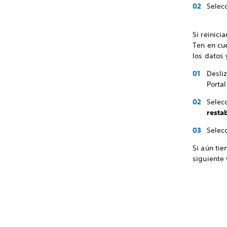
Selec
Si reinici
Ten en cue
los datos 
Desliz
Portal
Selec
resta
Selec
Si aún tie
siguiente 