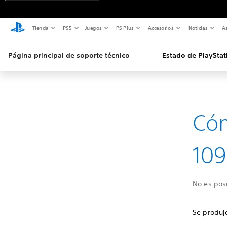
Tienda
PS5
Juegos
PS Plus
Accesorios
Noticias
As
Página principal de soporte técnico
Estado de PlayStat
Cóm
109
No es posi
Se produjo