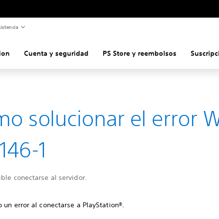
istencia
ion
Cuenta y seguridad
PS Store y reembolsos
Suscripc
o solucionar el error 
146-1
ble conectarse al servidor.
 un error al conectarse a PlayStation®.