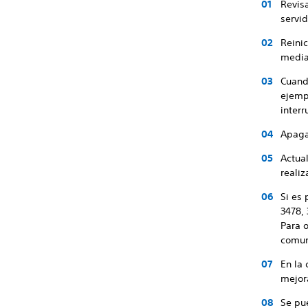
Revisa
servid
Reinic
media
Cuando
ejempl
interr
Apaga
Actua
realiz
Si es 
3478,
Para o
comun
En la
mejor
Se pu