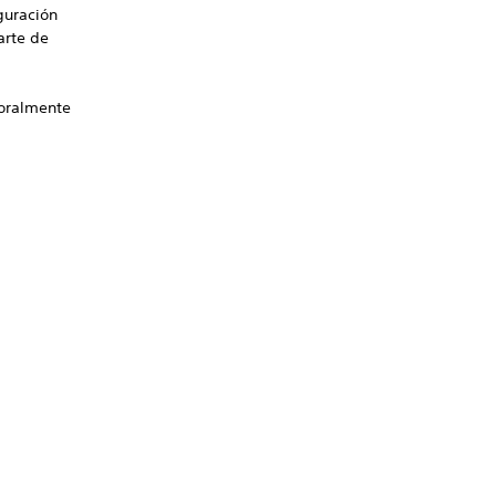
guración
arte de
poralmente