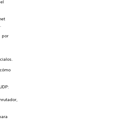
el
net
.
; por
cialos.
e cómo
 UDP:
nrutador,
para