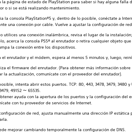
 la página de estado de PlayStation para saber si hay alguna falla d
or o si se está realizando mantenimiento.
ia la consola PlayStation®5 y, dentro de lo posible, conéctate a Inter
nte una conexión por cable. Vuelve a ajustar la configuración de red
 utilices una conexión inalámbrica, revisa el lugar de la instalación
o, acerca la consola PS5® al enrutador o retira cualquier objeto que
umpa la conexión entre los dispositivos.
 el enrutador y el módem, espera al menos 5 minutos y, luego, reiní
liza el firmware del enrutador. (Para obtener más información sobr
ar la actualización, comunícate con el proveedor del enrutador).
posible, intenta abrir estos puertos. TCP: 80, 443, 3478, 3479, 3480 y
 3479, 49152 ～ 65535.
btener ayuda con la apertura de los puertos y la configuración del e
ícate con tu proveedor de servicios de Internet.
 configuración de red, ajusta manualmente una dirección IP estática 
arla.
ede mejorar cambiando temporalmente la configuración de DNS.