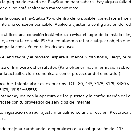
 la página de estado de PlayStation para saber si hay alguna falla d
or o si se está realizando mantenimiento.
ia la consola PlayStation®5 y, dentro de lo posible, conéctate a Inter
nte una conexión por cable. Vuelve a ajustar la configuración de red
 utilices una conexión inalámbrica, revisa el lugar de la instalación
o, acerca la consola PS5® al enrutador o retira cualquier objeto que
umpa la conexión entre los dispositivos.
 el enrutador y el módem, espera al menos 5 minutos y, luego, reiní
liza el firmware del enrutador. (Para obtener más información sobr
ar la actualización, comunícate con el proveedor del enrutador).
posible, intenta abrir estos puertos. TCP: 80, 443, 3478, 3479, 3480 y
 3479, 49152～65535.
btener ayuda con la apertura de los puertos y la configuración del e
ícate con tu proveedor de servicios de Internet.
 configuración de red, ajusta manualmente una dirección IP estática 
arla.
ede mejorar cambiando temporalmente la configuración de DNS.