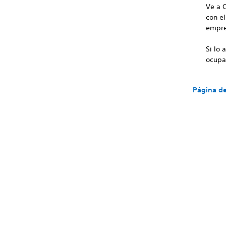
Ve a 
con e
empre
Si lo
ocupa
Página de