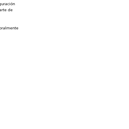
guración
arte de
poralmente