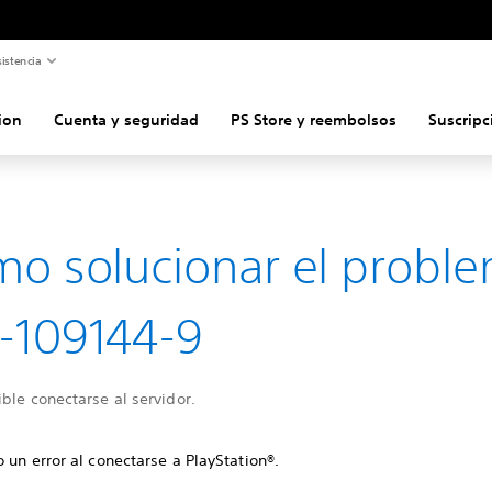
istencia
ion
Cuenta y seguridad
PS Store y reembolsos
Suscripc
o solucionar el probl
-109144-9
ble conectarse al servidor.
 un error al conectarse a PlayStation®.