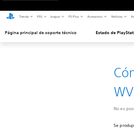
Tienda
PS5
Juegos
PS Plus
Accesorios
Noticias
As
Página principal de soporte técnico
Estado de PlayStat
Cóm
WV
No es posi
Se produjo