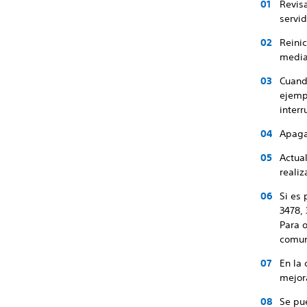
Revisa
servid
Reinic
media
Cuando
ejempl
interr
Apaga
Actua
realiz
Si es 
3478,
Para o
comun
En la
mejor
Se pu