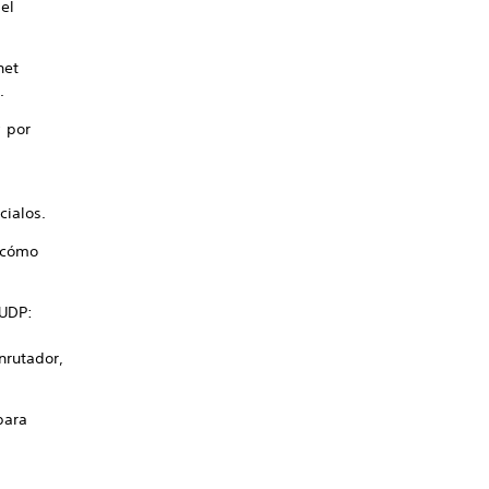
el
net
.
; por
cialos.
e cómo
 UDP:
nrutador,
para