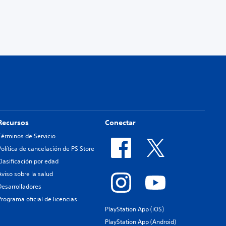
Recursos
Conectar
Términos de Servicio
Política de cancelación de PS Store
Clasificación por edad
Aviso sobre la salud
Desarrolladores
Programa oficial de licencias
PlayStation App (iOS)
PlayStation App (Android)