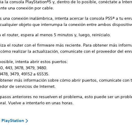
ia la consola PlayStation®5 y, dentro de lo posible, conéctate a Inter
nte una conexión por cable.
s una conexión inalámbrica, intenta acercar la consola PS5® a tu enr
 cualquier objeto que interrumpa la conexión entre ambos dispositiv
el router, espera al menos 5 minutos y, luego, reinícialo.
liza el router con el firmware más reciente. Para obtener más inform
cómo realizar la actualización, comunícate con el proveedor del enr
posible, intenta abrir estos puertos:
0, 443, 3478, 3479, 3480.
3478, 3479, 49152 a 65535.
obtener más información sobre cómo abrir puertos, comunícate con 
dor de servicios de Internet.
s pasos anteriores no resuelven el problema, esto puede ser un prob
al. Vuelve a intentarlo en unas horas.
 PlayStation