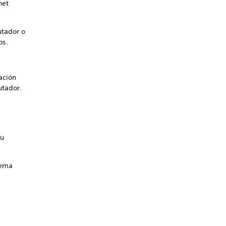
net
utador o
os.
ación
utador.
tu
lema