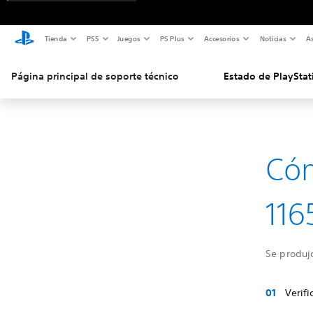
Tienda
PS5
Juegos
PS Plus
Accesorios
Noticias
As
Página principal de soporte técnico
Estado de PlayStat
Cóm
116
Se produjo
Verifi