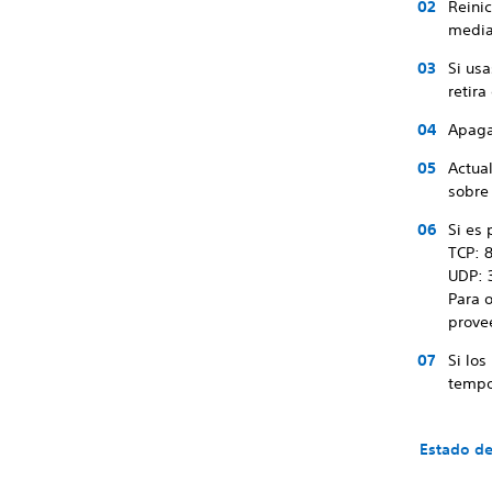
Reinic
media
Si usa
retira
Apaga 
Actua
sobre 
Si es 
TCP: 8
UDP: 
Para 
provee
Si lo
tempor
Estado de