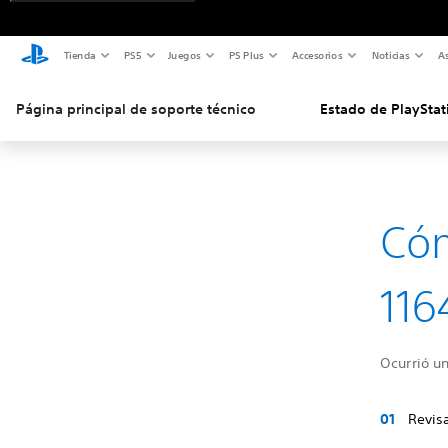
Tienda
PS5
Juegos
PS Plus
Accesorios
Noticias
As
Página principal de soporte técnico
Estado de PlayStat
Cóm
116
Ocurrió un
Revis