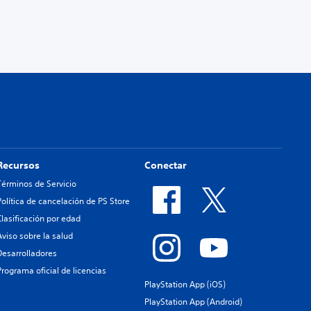
Recursos
Conectar
Términos de Servicio
Política de cancelación de PS Store
Clasificación por edad
Aviso sobre la salud
Desarrolladores
Programa oficial de licencias
PlayStation App (iOS)
PlayStation App (Android)