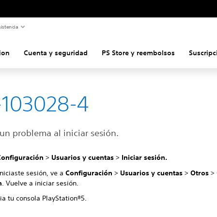
istencia
ion
Cuenta y seguridad
PS Store y reembolsos
Suscripc
-103028-4
un problema al iniciar sesión.
Configuración
>
Usuarios y cuentas
>
Iniciar sesión.
iniciaste sesión, ve a
Configuración
>
Usuarios y cuentas
>
Otros
>
n
. Vuelve a iniciar sesión.
ia tu consola PlayStation®5.