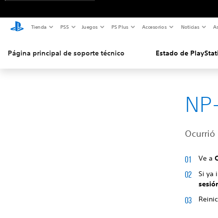
Tienda
PS5
Juegos
PS Plus
Accesorios
Noticias
As
Página principal de soporte técnico
Estado de PlayStat
NP
Ocurrió 
Ve a
Si ya 
sesió
Reinic