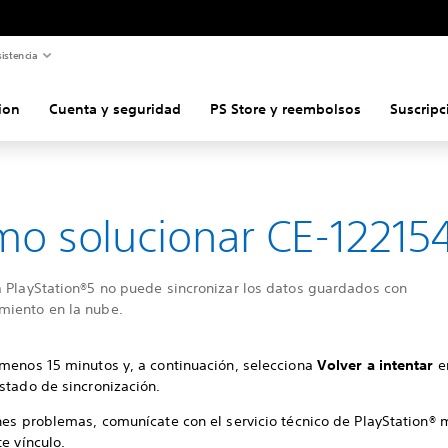
istencia
ion
Cuenta y seguridad
PS Store y reembolsos
Suscripc
o solucionar CE-12215
a PlayStation®5 no puede sincronizar los datos guardados con
iento en la nube.
 menos 15 minutos y, a continuación, selecciona
Volver a intentar
e
stado de sincronización.
enes problemas, comunícate con el servicio técnico de PlayStation®
te vínculo.