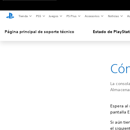
Tienda
PS5
Juegos
PS Plus
Accesorios
Noticias
As
Página principal de soporte técnico
Estado de PlayStat
Cóm
La consol
Almacenam
Espera al
pantalla E
Si aún ti
el siguien