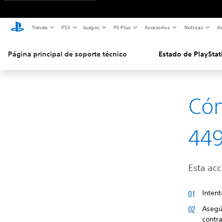
Tienda
PS5
Juegos
PS Plus
Accesorios
Noticias
As
Página principal de soporte técnico
Estado de PlayStat
Cóm
44
Esta acc
Intent
Asegúr
contr