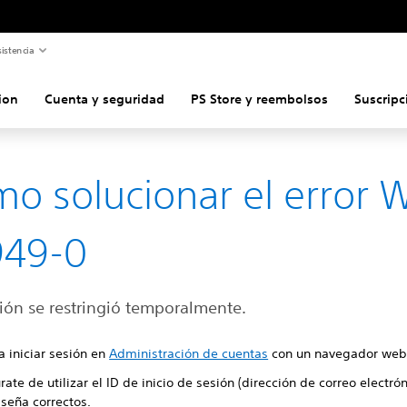
istencia
ion
Cuenta y seguridad
PS Store y reembolsos
Suscripc
o solucionar el error 
949-0
ión se restringió temporalmente.
a iniciar sesión en
Administración de cuentas
con un navegador web
ate de utilizar el ID de inicio de sesión (dirección de correo electrón
aseña correctos.