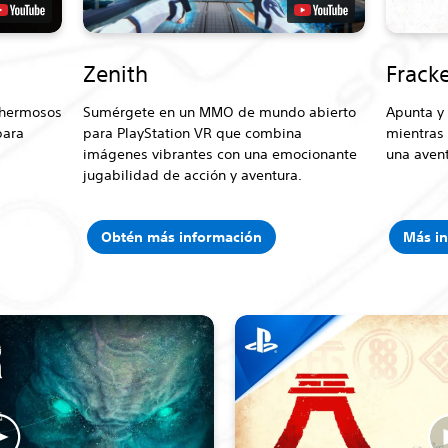
Zenith
Frack
 hermosos
Sumérgete en un MMO de mundo abierto
Apunta y 
para
para PlayStation VR que combina
mientras 
imágenes vibrantes con una emocionante
una aven
jugabilidad de acción y aventura.
Obtén más información
Más i