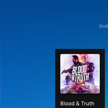
Disf
Blood & Truth