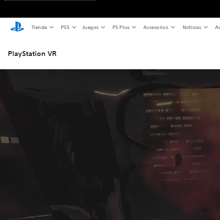
Tienda
PS5
Juegos
PS Plus
Accesorios
Noticias
As
PlayStation VR