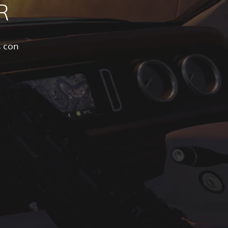
R
s con