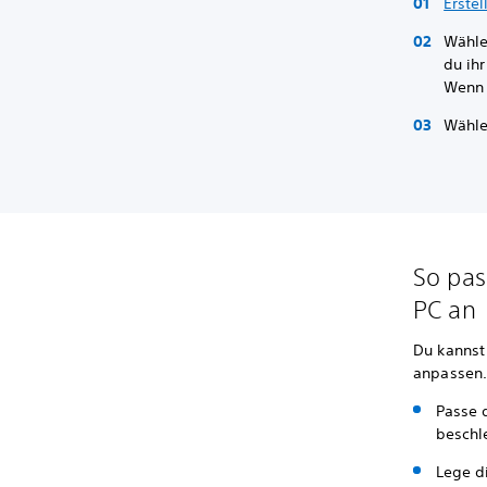
Erstel
Wähle
du ih
Wenn
Wähl
So pas
PC an
Du kannst
anpassen.
Passe 
beschl
Lege d