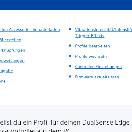
ation Accessories herunterladen
Vibrationsintensität/Intensit
Trigger-Effekts
fil erstellen
Profile bearbeiten
verknüpfungen
Profile wechseln
zuweisungen
Controller-Einstellungen
Eingabe
Firmware aktualisieren
one
tellst du ein Profil für deinen DualSense Edge
ss-Controller auf dem PC