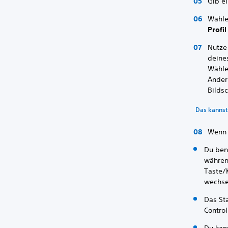
Gib e
Wähle
Profil
Nutze
deines
Wähle
Änder
Bilds
Das kannst
Wenn 
Du ben
währen
Taste/
wechse
Das St
Contro