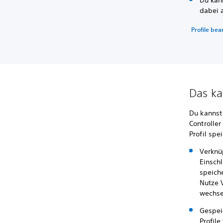
Du kann
dabei
Profile bea
Das ka
Du kannst
Controlle
Profil spe
Verknü
Einschl
speich
Nutze 
wechse
Gespei
Profile