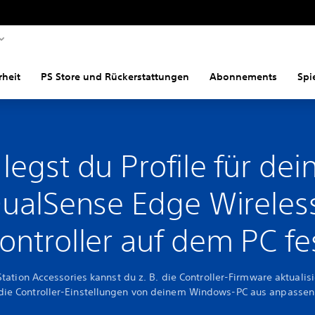
rheit
PS Store und Rückerstattungen
Abonnements
Spi
 legst du Profile für dei
ualSense Edge Wireles
ontroller auf dem PC fe
Station Accessories kannst du z. B. die Controller-Firmware aktualis
die Controller-Einstellungen von deinem Windows-PC aus anpassen