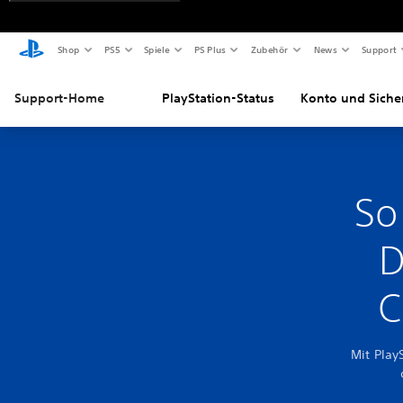
Shop
PS5
Spiele
PS Plus
Zubehör
News
Support
Support-Home
PlayStation-Status
Konto und Siche
So
D
C
Mit Play