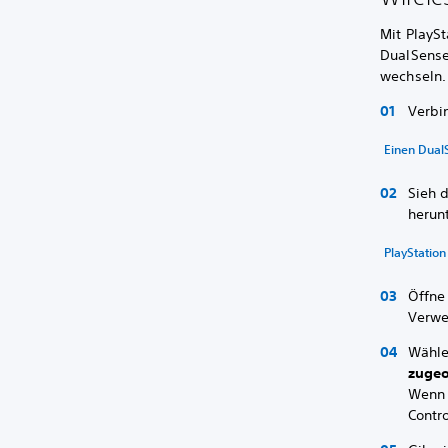
Mit PlaySt
DualSense
wechseln.
Verbi
Einen Dual
Sieh 
herun
PlayStatio
Öffne
Verwe
Wähle
zugeo
Wenn 
Contr