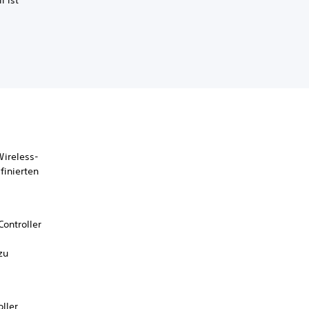
l ist
Wireless-
finierten
Controller
zu
ller