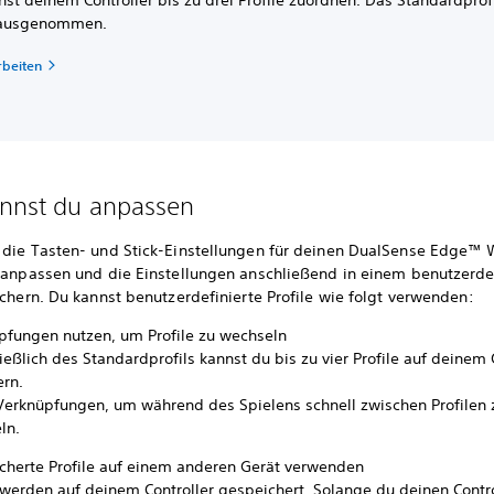
st deinem Controller bis zu drei Profile zuordnen. Das Standardprofi
 ausgenommen.
rbeiten
nnst du anpassen
 die Tasten- und Stick-Einstellungen für deinen DualSense Edge™ 
r anpassen und die Einstellungen anschließend in einem benutzerde
ichern. Du kannst benutzerdefinierte Profile wie folgt verwenden:
pfungen nutzen, um Profile zu wechseln
ießlich des Standardprofils kannst du bis zu vier Profile auf deinem 
ern.
Verknüpfungen, um während des Spielens schnell zwischen Profilen 
ln.
cherte Profile auf einem anderen Gerät verwenden
 werden auf deinem Controller gespeichert. Solange du deinen Contro