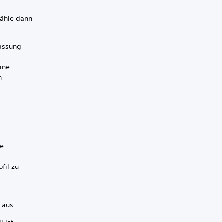
wähle dann
passung
ine
n
te
fil zu
n
l
aus.