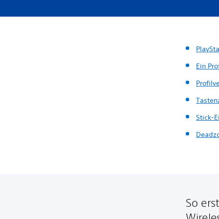
PlaySt
Ein Pro
Profil
Tasten
Stick-
Deadz
So ers
Wirele