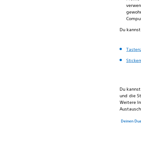
verwen
gewohn
Comput
Du kannst 
Tasten
Sticke
Du kannst
und die S
Weitere I
Austausch
Deinen Dua