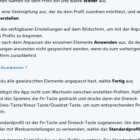
inen Namen für dein Profil ein und wähle
Weiter
aus.
 eine Verknüpfung aus, der du dein Profil zuordnen möchtest, und 
 erstellen
.
 die verfügbaren Einstellungen auf dem Bildschirm, um mit der An
 Profils zu beginnen.
 nach dem Anpassen der einzelnen Elemente
Anwenden
aus, da de
ungen ansonsten nicht gespeichert werden, wenn du zum vorherige
chirm zurückkehrst.
 du anpassen
du alle gewünschten Elemente angepasst hast, wähle
Fertig
aus.
ötigst die App nicht zum Wechseln zwischen erstellten Profilen. Hal
d des Spielens die Fn-Taste gedrückt und drücke dann die Dreieck-
Kreis-Taste/Kreuz-Taste/Quadrat-Taste, um zum entsprechenden Pro
ln.
andardprofil ist der Fn-Taste und Dreieck-Taste zugewiesen. Um de
ller mit Werkseinstellungen zu verwenden, wähle das
Standardprofi