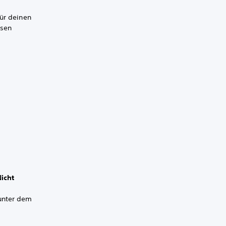
für deinen
esen
Nicht
 unter dem