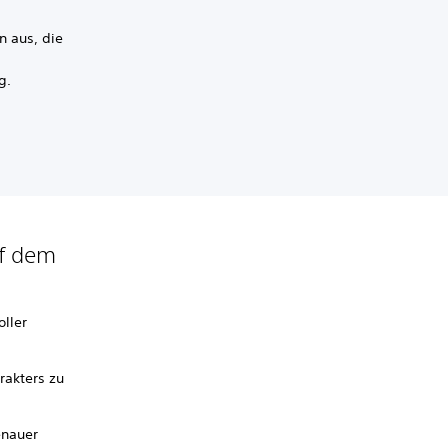
n aus, die
g.
uf dem
ller
rakters zu
enauer