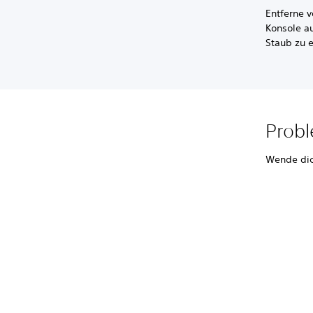
Entferne 
Konsole a
Staub zu 
Probl
Wende dich