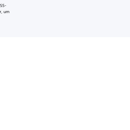
PS5-
r, um