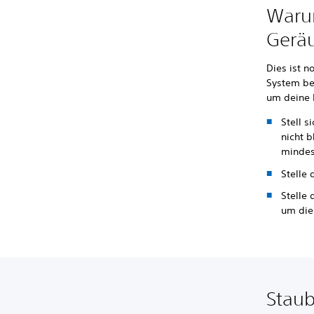
Waru
Gerä
Dies ist n
System bes
um deine 
Stell s
nicht b
mindes
Stelle
Stelle 
um die
Staub