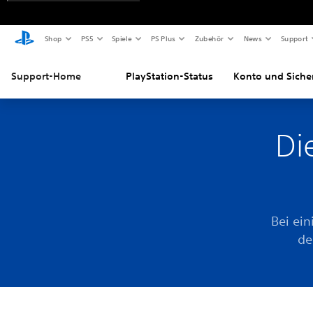
Shop
PS5
Spiele
PS Plus
Zubehör
News
Support
Support-Home
PlayStation-Status
Konto und Siche
Di
Bei ei
de