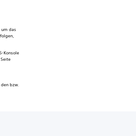
t, um das
folgen,
S5-Konsole
 Seite
n den bzw.