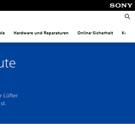
Suche
ele
Hardware und Reparaturen
Online-Sicherheit
Konnek
ute
 Lüfter
st.