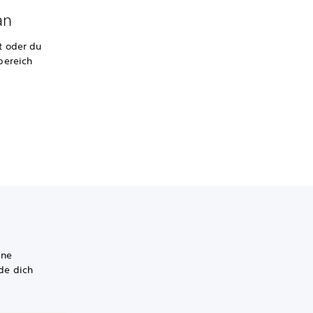
an
t oder du
bereich
ine
de dich