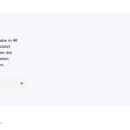
abe in 4K
stützt
um die
eten.
en.
-