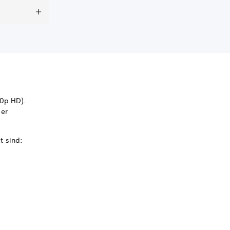
80p HD).
der
t sind: