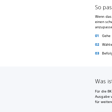
So pas
Wenn das 
einen sch
anzupass
Gehe
Wähl
Befol
Was is
Für die 8K
Ausgabe v
für weiter