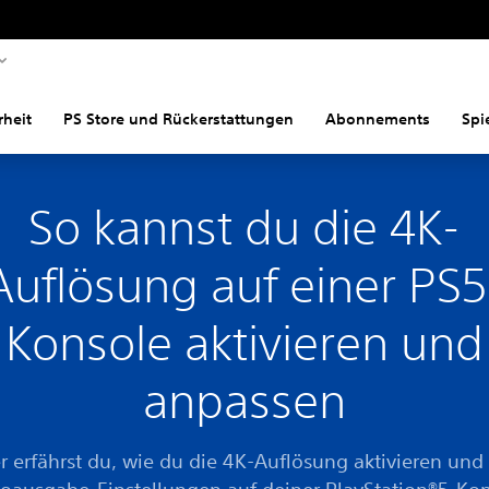
rheit
PS Store und Rückerstattungen
Abonnements
Spi
So kannst du die 4K-
Auflösung auf einer PS5
Konsole aktivieren und
anpassen
r erfährst du, wie du die 4K-Auflösung aktivieren und