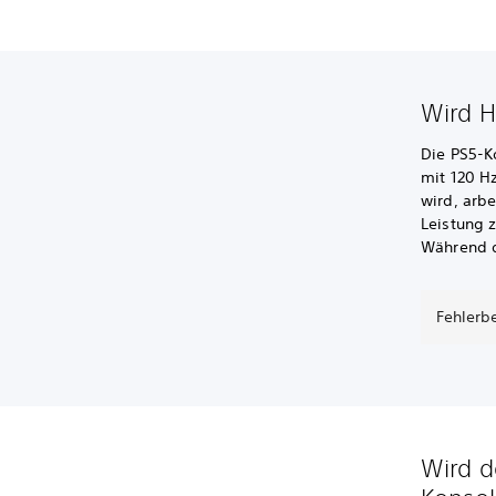
Wird H
Die PS5-K
mit 120 H
wird, arb
Leistung 
Während d
Fehlerb
Wird d