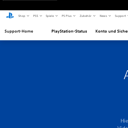
Shop
PS5
Spiele
PS Plus
Zubehör
News
Support
Support-Home
PlayStation-Status
Konto und Siche
Hie