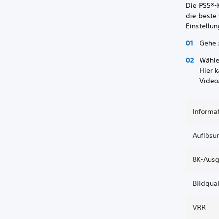
Die PS5®-
die beste
Einstellu
Gehe
Wähl
Hier 
Video
Informa
Auflösu
8K-Ausg
Bildqual
VRR