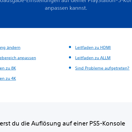
oausgabe-Einstellungen auf deiner PlayStation®5-Ko
anpassen kannst.
ung ändern
Leitfaden zu HDMI
ebereich anpassen
Leitfaden zu ALLM
den zu 8K
Sind Probleme aufgetreten?
den zu 4K
erst du die Auflösung auf einer PS5-Konsole