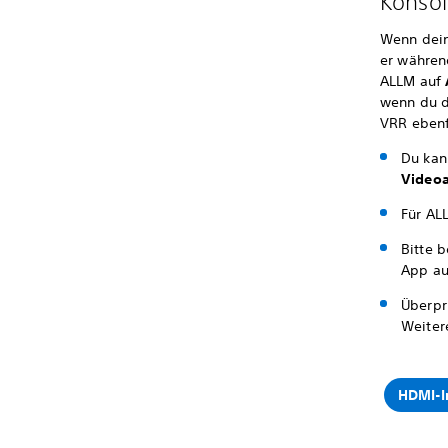
Konsol
Wenn dein
er währen
ALLM auf
wenn du d
VRR ebenf
Du kan
Video
Für AL
Bitte 
App au
Überpr
Weiter
HDMI-I