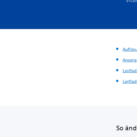
Vide
Auflös
Anzeig
Leitfa
Leitfa
So änd