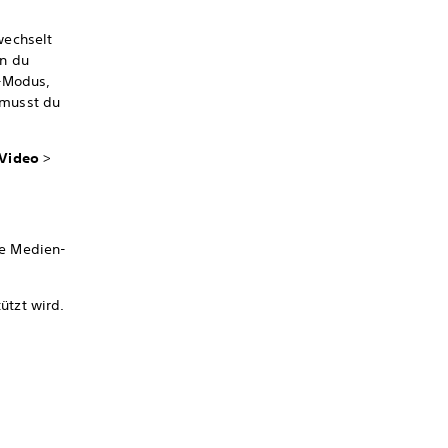
wechselt
nn du
y-Modus,
 musst du
 Video
>
ne Medien-
ützt wird.