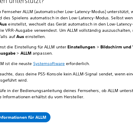
en unterstützt?
 Fernseher ALLM (automatischer Low-Latency-Modus) unterstützt, 
d des Spielens automatisch in den Low-Latency-Modus. Selbst we
Aus
einstellst, wechselt das Gerät automatisch in den Low-Latenc
ie VRR-Ausgabe verwendest. Um ALLM vollständig auszuschalten,
alls auf
Aus
einstellen.
nst die Einstellung für ALLM unter
Einstellungen
>
Bildschirm und
ausgabe
>
ALLM
anpassen.
LM ist die neuste
Systemsoftware
erforderlich.
beachte, dass deine PS5-Konsole kein ALLM-Signal sendet, wenn ei
sgeführt wird.
üfe in der Bedienungsanleitung deines Fernsehers, ob ALLM unterst
e Informationen erhältst du vom Hersteller.
nformationen für ALLM