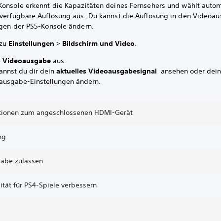
Konsole erkennt die Kapazitäten deines Fernsehers und wählt auto
 verfügbare Auflösung aus. Du kannst die Auflösung in den Videoa
ngen der PS5-Konsole ändern.
 zu
Einstellungen
>
Bildschirm und Video
.
e
Videoausgabe
aus.
kannst du dir dein
aktuelles Videoausgabesignal
ansehen oder dei
ausgabe-Einstellungen ändern.
tionen zum angeschlossenen HDMI-Gerät
ng
abe zulassen
ität für PS4-Spiele verbessern