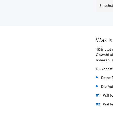
Einschr
Was is
4K bietet
Obwohl al
höheren B
Du kannst
Deine 
Die Au
Wähle
Wähl