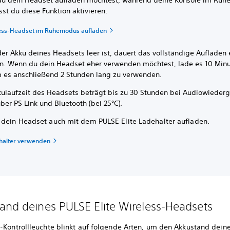
u dein Headset aufladen möchtest, während deine Konsole im Ru
sst du diese Funktion aktivieren.
ess-Headset im Ruhemodus aufladen
er Akku deines Headsets leer ist, dauert das vollständige Aufladen 
n. Wenn du dein Headset eher verwenden möchtest, lade es 10 Minu
m es anschließend 2 Stunden lang zu verwenden.
kulaufzeit des Headsets beträgt bis zu 30 Stunden bei Audiowieder
ber PS Link und Bluetooth (bei 25°C).
 dein Headset auch mit dem PULSE Elite Ladehalter aufladen.
halter verwenden
and deines PULSE Elite Wireless-Headsets
s-Kontrollleuchte blinkt auf folgende Arten, um den Akkustand dein