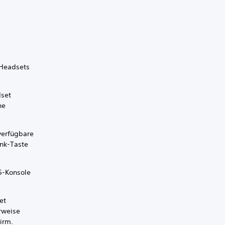
 Headsets
dset
he
verfügbare
ink-Taste
5-Konsole
et
erweise
irm.