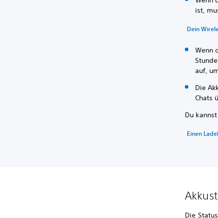
Wenn d
ist, mu
Dein Wirel
Wenn d
Stunde
auf, u
Die Ak
Chats ü
Du kannst
Einen Lade
Akkust
Die Statu