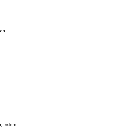
ken
n, indem