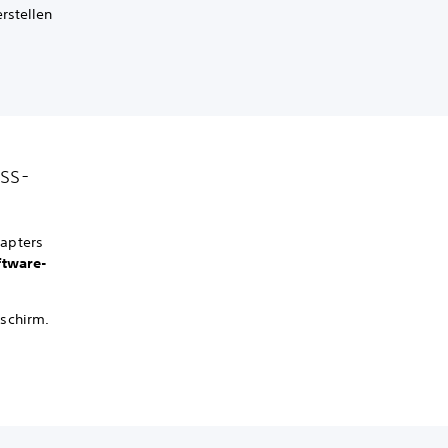
rstellen
ss-
apters
ftware-
schirm.