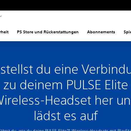
rheit
PS Store und Rückerstattungen
Abonnements
Spi
 stellst du eine Verbind
zu deinem PULSE Elite
ireless-Headset her u
lädst es auf
fährst du, wie du deine PULSE Elite™ Wireless-Headsets mit PlaySt