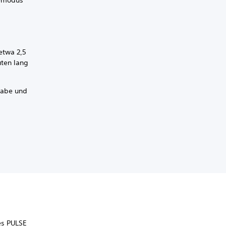
hemodus
etwa 2,5
ten lang
gabe und
es PULSE