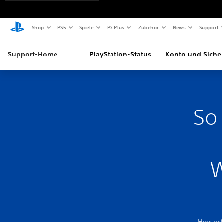
Shop
PS5
Spiele
PS Plus
Zubehör
News
Support
Support-Home
PlayStation-Status
Konto und Siche
So
W
Hier er