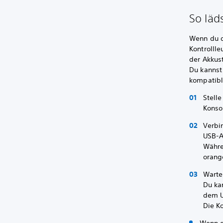
So läd
Wenn du de
Kontrollle
der Akkus
Du kannst
kompatibl
Stelle
Konso
Verbi
USB-A
Währe
orang
Warte
Du ka
dem U
Die K