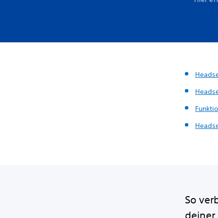
Headse
Headse
Funkti
Headse
So ver
deiner