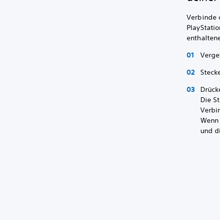
Verbinde 
PlayStati
enthalten
Verge
Steck
Drück
Die S
Verbi
Wenn 
und d