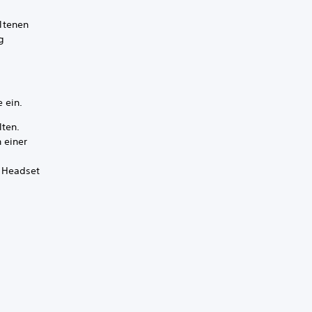
ltenen
g
 ein.
lten.
 einer
m Headset