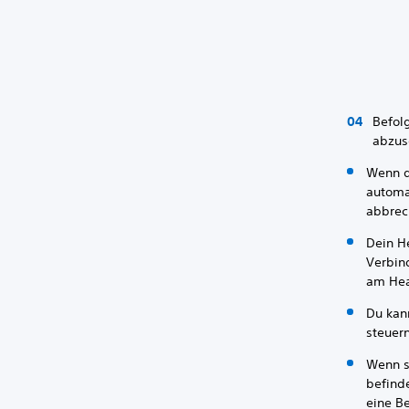
Befol
abzus
Wenn d
automa
abbrec
Dein H
Verbin
am Hea
Du kan
steuern
Wenn s
befinde
eine B