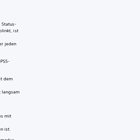
 Status-
inkt, ist
er jeden
 PS5-
it dem
t langsam
es mit
n ist.