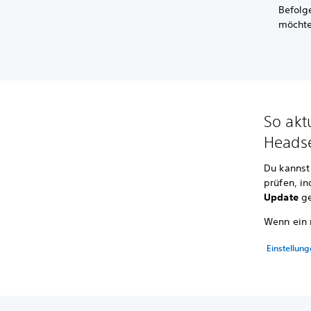
Befolg
möchte
So akt
Headse
Du kannst
prüfen, i
Update
ge
Wenn ein 
Einstellun