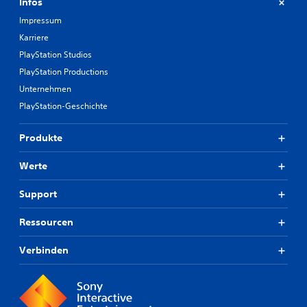
Infos
Impressum
Karriere
PlayStation Studios
PlayStation Productions
Unternehmen
PlayStation-Geschichte
Produkte
Werte
Support
Ressourcen
Verbinden