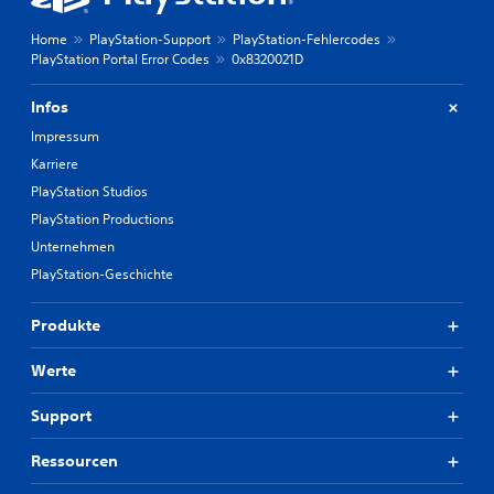
Home
PlayStation-Support
PlayStation-Fehlercodes
PlayStation Portal Error Codes
0x8320021D
Infos
Impressum
Karriere
PlayStation Studios
PlayStation Productions
Unternehmen
PlayStation-Geschichte
Produkte
Werte
Support
Ressourcen