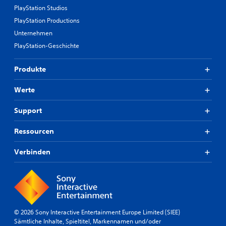
PlayStation Studios
PlayStation Productions
Unternehmen
PlayStation-Geschichte
Produkte
Werte
Support
Ressourcen
Verbinden
© 2026 Sony Interactive Entertainment Europe Limited (SIEE)
Sämtliche Inhalte, Spieltitel, Markennamen und/oder