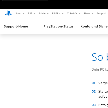
Shop
PS5
Spiele
PS Plus
Zubehör
News
Support
Support-Home
PlayStation-Status
Konto und Siche
So 
Dein PC k
Verge
Start
aufgef
Befol