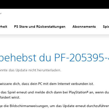
rheit
PS Store und Rückerstattungen
Abonnements
Spi
behebst du PF-205395-
onnte das Update nicht herunterladen.
wissere dich, dass dein PC mit dem Internet verbunden ist.
e das Spiel erneut und melde dich dann bei PlayStation® an, wenn d
ordert wirst.
ge die Bildschirmanweisungen, um das Update erneut durchzuführen