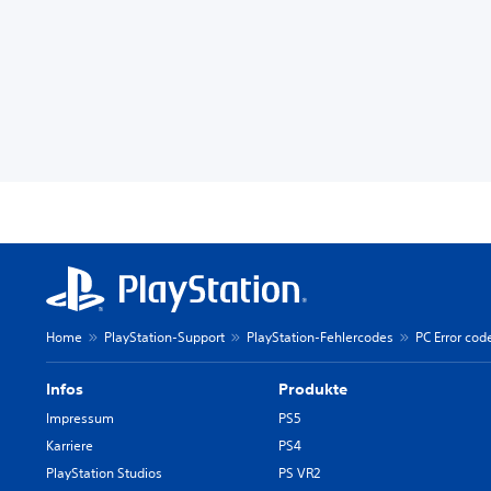
Home
PlayStation-Support
PlayStation-Fehlercodes
PC Error cod
Infos
Produkte
Impressum
PS5
Karriere
PS4
PlayStation Studios
PS VR2