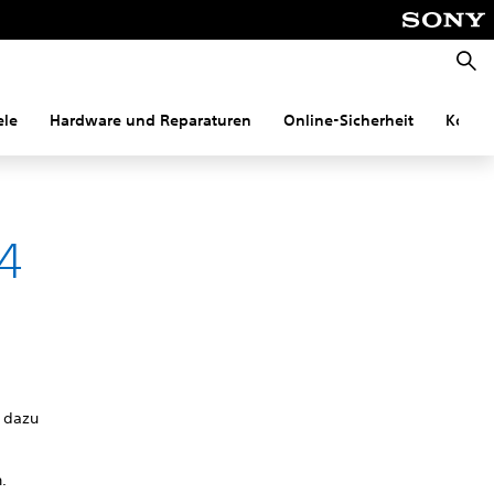
Suche
ele
Hardware und Reparaturen
Online-Sicherheit
Konnek
4
u dazu
.