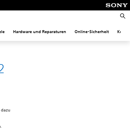
Suche
ele
Hardware und Reparaturen
Online-Sicherheit
Konnek
2
u dazu
.