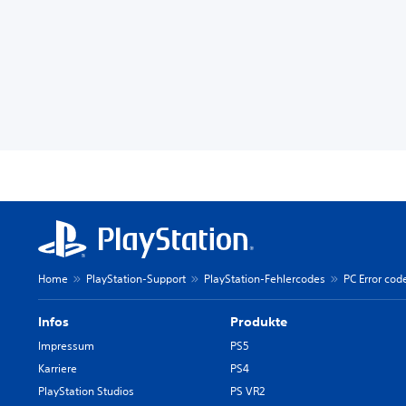
Home
PlayStation-Support
PlayStation-Fehlercodes
PC Error cod
Infos
Produkte
Impressum
PS5
Karriere
PS4
PlayStation Studios
PS VR2