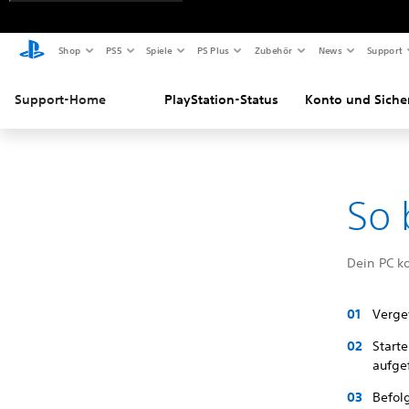
Shop
PS5
Spiele
PS Plus
Zubehör
News
Support
Support-Home
PlayStation-Status
Konto und Siche
So 
Dein PC k
Verge
Start
aufgef
Befol