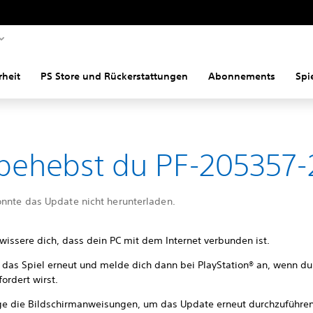
rheit
PS Store und Rückerstattungen
Abonnements
Spi
behebst du PF-205357-
onnte das Update nicht herunterladen.
wissere dich, dass dein PC mit dem Internet verbunden ist.
e das Spiel erneut und melde dich dann bei PlayStation® an, wenn d
ordert wirst.
ge die Bildschirmanweisungen, um das Update erneut durchzuführen